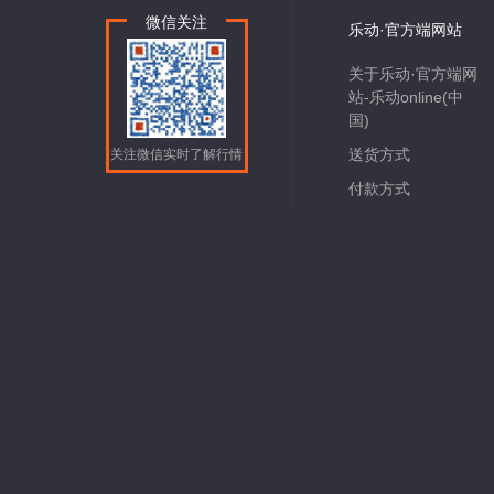
微信关注
乐动·官方端网站
关于乐动·官方端网
站-乐动online(中
国)
送货方式
关注微信实时了解行情
付款方式