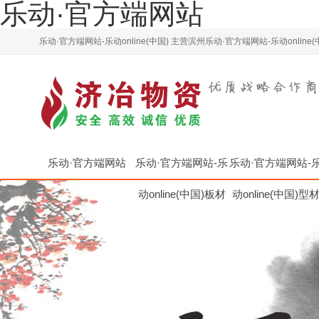
乐动·官方端网站
乐动·官方端网站-乐动online(中国) 主营滨州乐动·官方端网站-乐动onli
乐动·官方端网站
乐动·官方端网站-乐
乐动·官方端网站-
动online(中国)板材
动online(中国)型