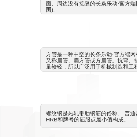
面、周边没有接缝的长条乐动·官方端网站-
国)。
方管
是一种中空的长条乐动·官方端网站-乐
又称扁管、扁方管或方扁管。抗弯、
量较轻，所以广泛用于机械制造和工
螺纹钢
是热轧带肋钢筋的俗称。 普通
HRB和牌号的屈服点最小值构成。