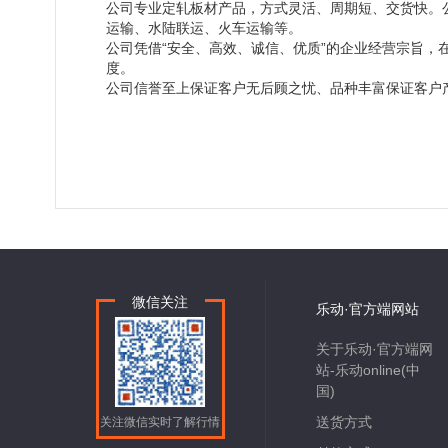
公司专业定轧板材产品，方式灵活、周期短、交货快。
运输、水陆联运、火车运输等。
公司凭借“安全、高效、诚信、优质”的企业经营宗旨
度。
公司信誉至上保证客户无后顾之忧、品种丰富保证客户
微信关注
乐动·官方端网站
关于乐动·官方端网
站-乐动online(中
国)
送货方式
关注微信实时了解行情