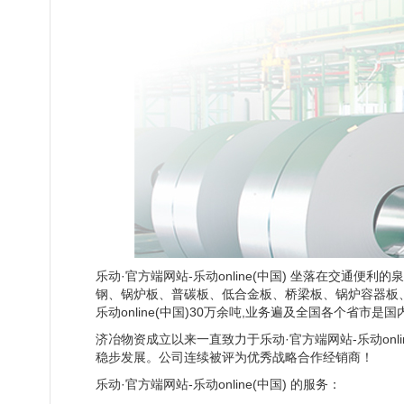
乐动·官方端网站-乐动online(中国) 坐落在交
钢、锅炉板、普碳板、低合金板、桥梁板、锅炉容器板、冷
乐动online(中国)30万余吨,业务遍及全国各个省市
济冶物资成立以来一直致力于乐动·官方端网站-乐动on
稳步发展。公司连续被评为优秀战略合作经销商！
乐动·官方端网站-乐动online(中国) 的服务：