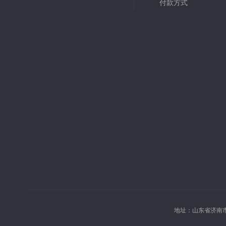
付款方式
地址：山东省济南市白