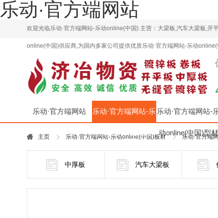
乐动·官方端网站
欢迎光临乐动·官方端网站-乐动online(中国) 主营：大梁板,汽车大梁板,开平
online(中国)供应商,为国内多家公司提供优质乐动·官方端网站-乐动online
乐动·官方端网站
乐动·官方端网站-乐
乐动·官方端网站-
动online(中国)板材
动online(中国)型
主页
乐动·官方端网站-乐动online(中国)板材
乐动·官方端网站
中厚板
汽车大梁板
低
乐动·官方端网
镀锌板
站-乐动online(中国)材
质