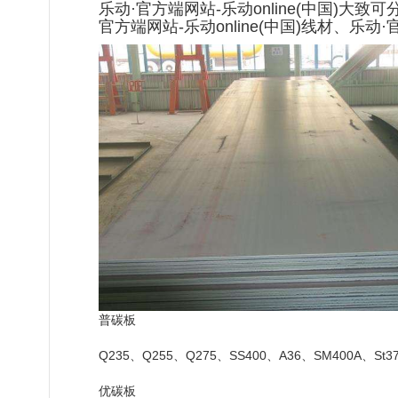
乐动·官方端网站-乐动online(中国)大致可
官方端网站-乐动online(中国)线材、乐动·
普碳板
Q235、Q255、Q275、SS400、A36、SM400A、St37
优碳板