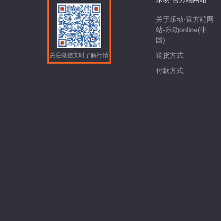
关于乐动·官方端网
站-乐动online(中
国)
送货方式
关注微信实时了解行情
付款方式