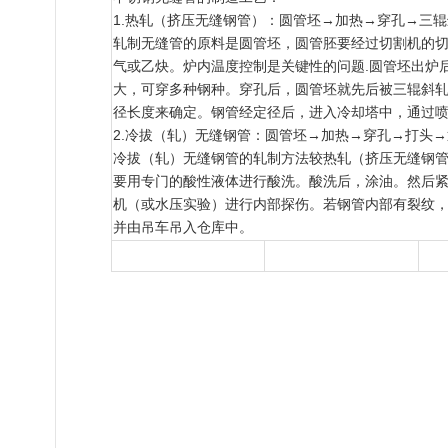
1.热轧（挤压无缝钢管）：圆管坯→加热→穿孔→三
轧制无缝管的原料是圆管坯，圆管胚要经过切割机的切
气或乙炔。炉内温度控制是关键性的问题.圆管坯出炉
大，可穿多种钢种。穿孔后，圆管坯就先后被三辊斜
径长度来确定。钢管经定径后，进入冷却塔中，通过
2.冷拔（轧）无缝钢管：圆管坯→加热→穿孔→打头
冷拔（轧）无缝钢管的轧制方法较热轧（挤压无缝钢
要用专门的酸性液体进行酸洗。酸洗后，涂油。然后
机（或水压实验）进行内部探伤。若钢管内部有裂纹
并由吊车吊入仓库中。