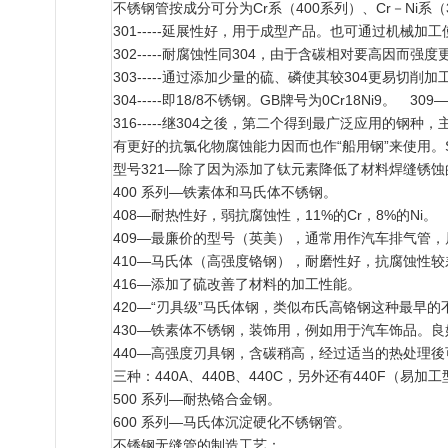
不锈钢管按成分可分为Cr系（400系列）、Cr－Ni系（
301-----延展性好，用于成型产品。也可通过机械
302-----耐腐蚀性同304，由于含碳相对要高因而强度
303-----通过添加少量的硫、磷使其较304更易切削加
304-----即18/8不锈钢。GB牌号为0Cr18Ni9。 
316-----继304之後，第二个得到最广泛应用的
有更好的抗氯化物腐蚀能力因而也作“船用钢”来使用。S
型号321—除了因为添加了钛元素降低了材料焊缝锈蚀
400 系列—铁素体和马氏体不锈钢。
408—耐热性好，弱抗腐蚀性，11%的Cr，8%的Ni。
409—最廉价的型号（英美），通常用作汽车排气管
410—马氏体（高强度铬钢），耐磨性好，抗腐蚀性较
416—添加了硫改善了材料的加工性能。
420—“刃具级”马氏体钢，类似布氏高铬钢这种最早
430—铁素体不锈钢，装饰用，例如用于汽车饰品。
440—高强度刃具钢，含碳稍高，经过适当的热处理後
三种：440A、440B、440C，另外还有440F（易加
500 系列—耐热铬合金钢。
600 系列—马氏体沉淀硬化不锈钢管。
不锈钢无缝管的制造工艺：