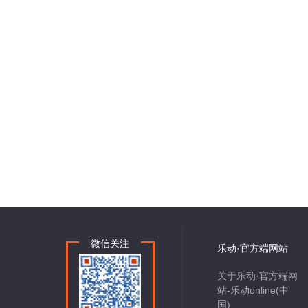
微信关注
乐动·官方端网站
关于乐动·官方端网
站-乐动online(中
国)