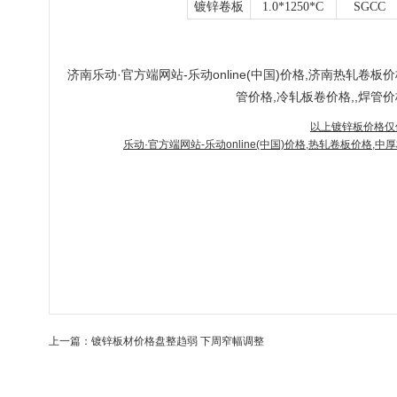
镀锌卷板
1.0*1250*C
SGCC
济南乐动·官方端网站-乐动online(中国)价格,济南热轧卷
管价格,冷轧板卷价格,,焊管价格,无
以上镀锌板价格仅
乐动·官方端网站-乐动online(中国)价格
,
热轧卷板价格
,
中厚
上一篇：
镀锌板材价格盘整趋弱 下周窄幅调整