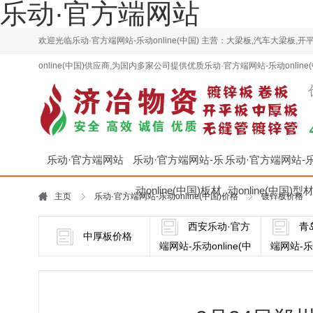
乐动·官方端网站
欢迎光临乐动·官方端网站-乐动online(中国) 主营：大梁板,汽车大梁板,开平
online(中国)供应商,为国内多家公司提供优质乐动·官方端网站-乐动online
乐动·官方端网站
乐动·官方端网站-乐
乐动·官方端网站-
动online(中国)板材
动online(中国)型
主页
乐动·官方端网站-乐动online(中国)价格
镀锌板价格
西安乐动·官方
青岛
中厚板价格
端网站-乐动online(中
端网站-乐动
烟台乐动·官方
临沂乐动·官方
国)价格
日照
国
端网站-乐动online(中
端网站-乐动online(中
端网站-乐动
国)价格
国)价格
国