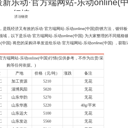
乐动·官方端网站-乐动online(中
行情
济冶物资
既经济又有效的乐动·官方端网站-乐动online(中国)防锈方法，镀锌
以下是乐动·官方端网站-乐动online(中国) 为大家整理的不同规格
(中国) 将您的采购详单发送给乐动·官方端网站-乐动online(中国) ，获
方端网站-乐动online(中国)行情(仅供参考，不作为出货/采
购等任何依据。)
质
产地
价格（元/吨）
涨跌
备注
C
加工资源
5210
无花
C
淄博凤阳
5020
无花
C
山东华韵
5270
无花
C
山东华惠
5220
40g/平米
C
山东远大
5100
无花
C
山东发达
5560
无花