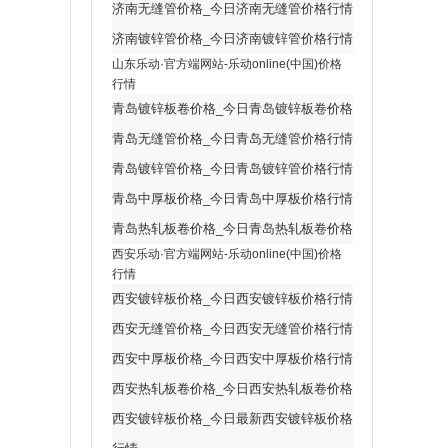
济南无缝管价格_今日济南无缝管价格行情
济南镀锌管价格_今日济南镀锌管价格行情
山东乐动·官方端网站-乐动online(中国)价格
行情
青岛镀锌板卷价格_今日青岛镀锌板卷价格
青岛无缝管价格_今日青岛无缝管价格行情
青岛镀锌管价格_今日青岛镀锌管价格行情
青岛中厚板价格_今日青岛中厚板价格行情
青岛热轧板卷价格_今日青岛热轧板卷价格
西安乐动·官方端网站-乐动online(中国)价格
行情
西安镀锌板价格_今日西安镀锌板价格行情
西安无缝管价格_今日西安无缝管价格行情
西安中厚板价格_今日西安中厚板价格行情
西安热轧板卷价格_今日西安热轧板卷价格
西安镀锌板价格_今日最新西安镀锌板价格