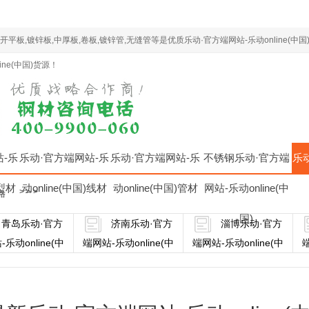
开平板,镀锌板,中厚板,卷板,镀锌管,无缝管等是优质乐动·官方端网站-乐动online(中国)
ine(中国)货源！
-乐
乐动·官方端网站-乐
乐动·官方端网站-乐
不锈钢乐动·官方端
乐
)型材
动online(中国)线材
动online(中国)管材
网站-乐动online(中
动o
>
>
>
格
国)
青岛乐动·官方
济南乐动·官方
淄博乐动·官方
乐动online(中
端网站-乐动online(中
端网站-乐动online(中
端
日照乐动·官方
国)价格
泰安乐动·官方
国)价格
国)价格
镀锌板价格
乐动online(中
端网站-乐动online(中
国)价格
国)价格