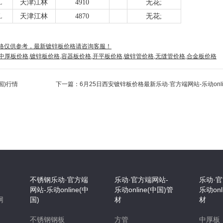
L
天津江林
4910
无花;
L
天津江林
4870
无花;
格仅供参考，最新镀锌板价格请咨询客服！
中厚板价格
,
镀锌板价格
,
容器板价格
,
开平板价格
,
镀锌管价格
,
无缝管价格
,
合金板价格
国)行情
下一篇：
6月25日西安镀锌板价格最新乐动·官方端网站-乐动onli
不锈钢乐动·官方端
乐动·官方端网站-
乐动·官
网站-乐动online(中
乐动online(中国)管
乐动onl
网
国)
材
材
不锈钢钢板
方管
中厚板