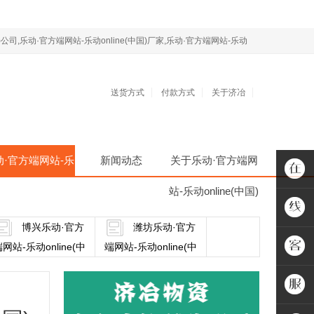
公司,乐动·官方端网站-乐动online(中国)厂家,乐动·官方端网站-乐动
送货方式
付款方式
关于济冶
动·官方端网站-乐
新闻动态
关于乐动·官方端网
nline(中国)价格
站-乐动online(中国)
在线客
博兴乐动·官方
潍坊乐动·官方
服
在线客
网站-乐动online(中
端网站-乐动online(中
国)价格
济冶乐动·官方
国)价格
卷板价格
服
在线客
端网站-乐动online(中
国)价格