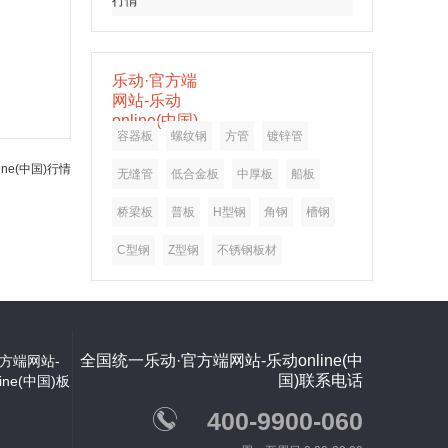
行情
乐动·官方端
网站-乐动
online(中国)
容器板
螺纹钢
方管
镀锌管
产品
ne(中国)行情
无缝管
低合金板
中厚板
船板
桥梁板
普板
H型钢
角钢
槽钢
C型钢
Z型钢
不锈钢板材
全国统一乐动·官方端网站-乐动online(中
方端网站-
国)联系电话
ine(中国)板
400-9900-060