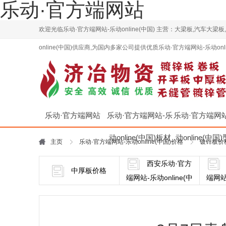
乐动·官方端网站
欢迎光临乐动·官方端网站-乐动online(中国) 主营：大梁板,汽车大梁板,
online(中国)供应商,为国内多家公司提供优质乐动·官方端网站-乐动onl
乐动·官方端网站
乐动·官方端网站-乐
乐动·官方端网站
动online(中国)板材
动online(中国
主页
乐动·官方端网站-乐动online(中国)价格
镀锌板价
西安乐动·官方
中厚板价格
端网站-乐动online(中
端网站-
烟台乐动·官方
临沂乐动·官方
国)价格
端网站-乐动online(中
端网站-乐动online(中
端网站-
国)价格
国)价格