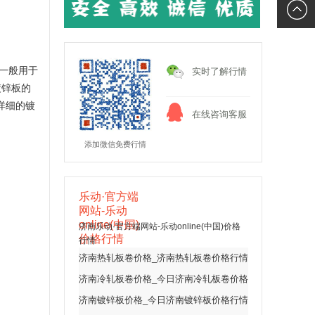
服
在线客
服
板一般用于
实时了解行情
镀锌板的
取详细的镀
在线咨询客服
添加微信免费行情
乐动·官方端
网站-乐动
online(中国)
济南乐动·官方端网站-乐动online(中国)价格
价格行情
行情
济南热轧板卷价格_济南热轧板卷价格行情
济南冷轧板卷价格_今日济南冷轧板卷价格
济南镀锌板价格_今日济南镀锌板价格行情