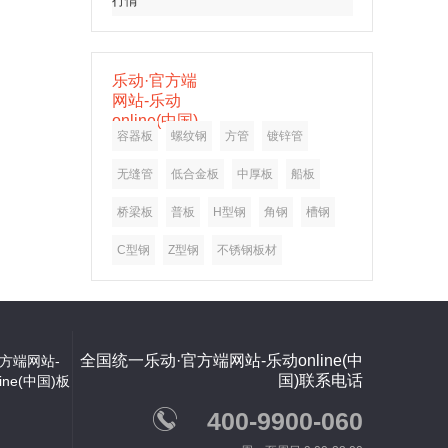
行情
乐动·官方端
网站-乐动
online(中国)
容器板
螺纹钢
方管
镀锌管
产品
无缝管
低合金板
中厚板
船板
桥梁板
普板
H型钢
角钢
槽钢
C型钢
Z型钢
不锈钢板材
全国统一乐动·官方端网站-乐动online(中
方端网站-
国)联系电话
ine(中国)板
400-9900-060