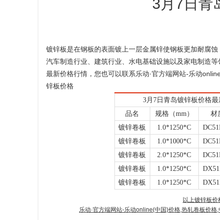
3月7日
镀锌板
是在钢板的表面镀上一层金属锌使钢板更加耐腐蚀，是
汽车制造行业、建筑行业、水电基础设施以及家电制造等领域，
最新价格行情，您也可以联系乐动·官方端网站-乐动online
锌板价格
3月7日青岛镀锌板价格最
品名
规格（mm）
材
镀锌卷板
1.0*1250*C
DC51
镀锌卷板
1.0*1000*C
DC51
镀锌卷板
2.0*1250*C
DC51
镀锌卷板
1.0*1250*C
DX51
镀锌卷板
1.0*1250*C
DX51
以上镀锌板价
乐动·官方端网站-乐动online(中国)价格
,
热轧卷板价格
,