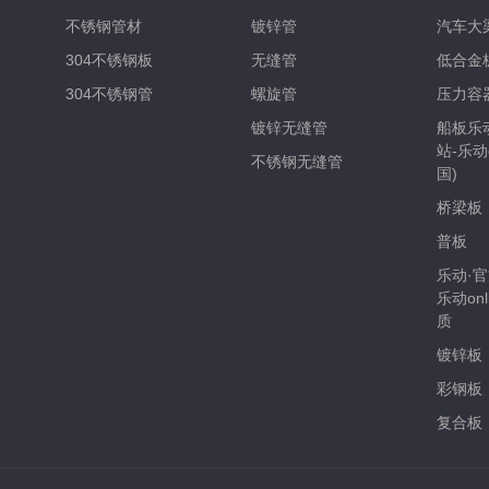
不锈钢管材
镀锌管
汽车大
304不锈钢板
无缝管
低合金
304不锈钢管
螺旋管
压力容
镀锌无缝管
船板乐
站-乐动o
不锈钢无缝管
国)
桥梁板
普板
乐动·官
乐动onl
质
镀锌板
彩钢板
复合板