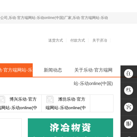
公司,乐动·官方端网站-乐动online(中国)厂家,乐动·官方端网站-乐动
送货方式
付款方式
关于济冶
动·官方端网站-乐
新闻动态
关于乐动·官方端网
nline(中国)价格
站-乐动online(中国)
在线客
博兴乐动·官方
潍坊乐动·官方
服
在线客
网站-乐动online(中
端网站-乐动online(中
国)价格
济冶乐动·官方
国)价格
卷板价格
服
在线客
端网站-乐动online(中
国)价格