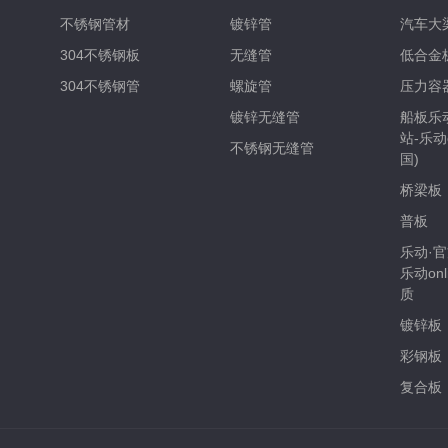
不锈钢管材
镀锌管
汽车大
304不锈钢板
无缝管
低合金
304不锈钢管
螺旋管
压力容
镀锌无缝管
船板乐
站-乐动o
不锈钢无缝管
国)
桥梁板
普板
乐动·官
乐动onl
质
镀锌板
彩钢板
复合板