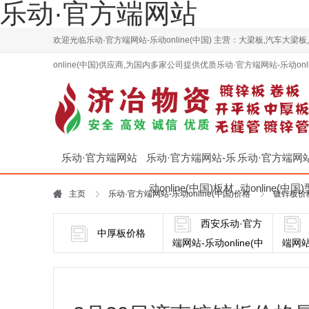
乐动·官方端网站
欢迎光临乐动·官方端网站-乐动online(中国) 主营：大梁板,汽车大梁板,
online(中国)供应商,为国内多家公司提供优质乐动·官方端网站-乐动onl
乐动·官方端网站
乐动·官方端网站-乐
乐动·官方端网站
动online(中国)板材
动online(中国
主页
乐动·官方端网站-乐动online(中国)价格
镀锌板价
西安乐动·官方
中厚板价格
端网站-乐动online(中
端网站-
烟台乐动·官方
临沂乐动·官方
国)价格
端网站-乐动online(中
端网站-乐动online(中
端网站-
国)价格
国)价格