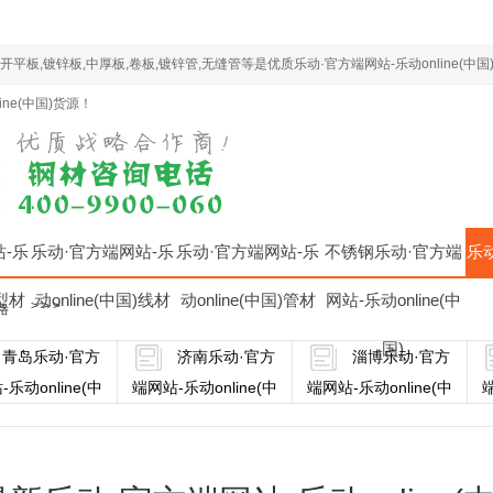
开平板,镀锌板,中厚板,卷板,镀锌管,无缝管等是优质乐动·官方端网站-乐动online(中国)
ine(中国)货源！
-乐
乐动·官方端网站-乐
乐动·官方端网站-乐
不锈钢乐动·官方端
乐
)型材
动online(中国)线材
动online(中国)管材
网站-乐动online(中
动o
>
>
>
格
国)
青岛乐动·官方
济南乐动·官方
淄博乐动·官方
乐动online(中
端网站-乐动online(中
端网站-乐动online(中
端
日照乐动·官方
国)价格
泰安乐动·官方
国)价格
国)价格
镀锌板价格
乐动online(中
端网站-乐动online(中
国)价格
国)价格