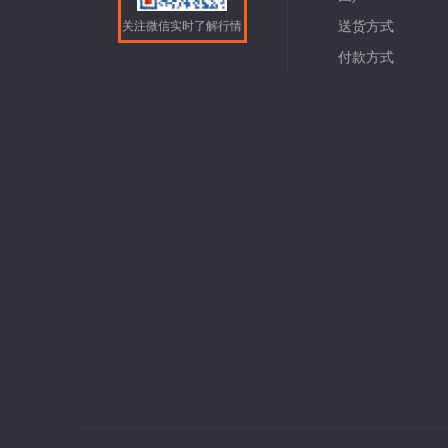
送货方式
关注微信实时了解行情
付款方式