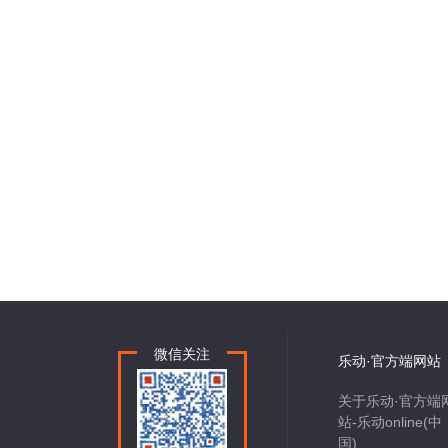
微信关注
乐动·官方端网站
关于乐动·官方端
站-乐动online(中
国)