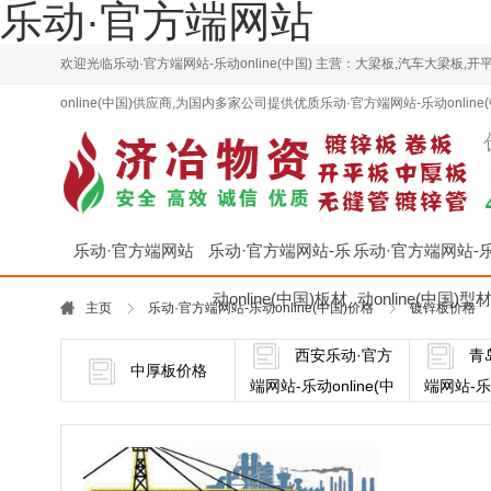
乐动·官方端网站
欢迎光临乐动·官方端网站-乐动online(中国) 主营：大梁板,汽车大梁板,开平
online(中国)供应商,为国内多家公司提供优质乐动·官方端网站-乐动online
乐动·官方端网站
乐动·官方端网站-乐
乐动·官方端网站-
动online(中国)板材
动online(中国)型
主页
乐动·官方端网站-乐动online(中国)价格
镀锌板价格
西安乐动·官方
青岛
中厚板价格
端网站-乐动online(中
端网站-乐动
烟台乐动·官方
临沂乐动·官方
国)价格
日照
国
端网站-乐动online(中
端网站-乐动online(中
端网站-乐动
国)价格
国)价格
国