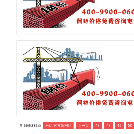
共
55
页
272
条
乐动·官方端网站
上一页
47
48
49
50