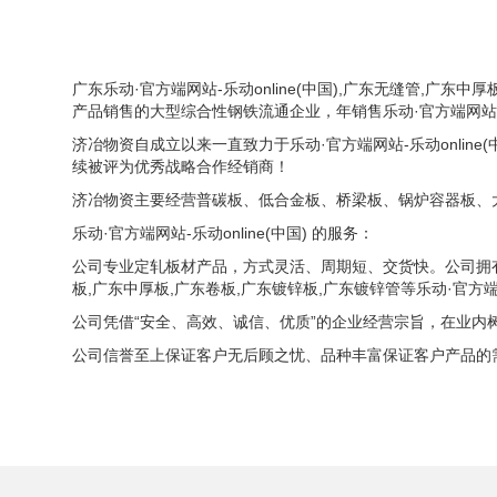
广东乐动·官方端网站-乐动online(中国),广东无缝管,广东
产品销售的大型综合性钢铁流通企业，年销售乐动·官方端网站-乐动
济冶物资自成立以来一直致力于乐动·官方端网站-乐动onli
续被评为优秀战略合作经销商！
济冶物资主要经营普碳板、低合金板、桥梁板、锅炉容器板、
乐动·官方端网站-乐动online(中国) 的服务：
公司专业定轧板材产品，方式灵活、周期短、交货快。公司拥有优
板,广东中厚板,广东卷板,广东镀锌板,广东镀锌管等乐动·官方端
公司凭借“安全、高效、诚信、优质”的企业经营宗旨，在业
公司信誉至上保证客户无后顾之忧、品种丰富保证客户产品的