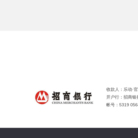
收款人：乐动·官方
开户行：招商银
帐号：5319 0564