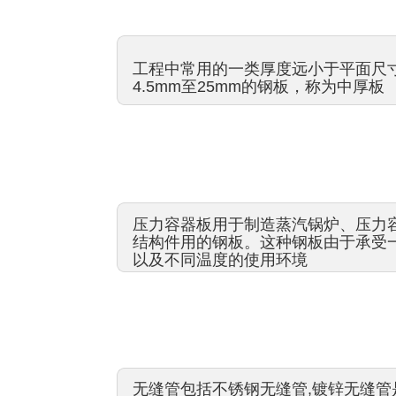
工程中常用的一类厚度远小于平面尺
4.5mm至25mm的钢板，称为
中厚板
压力容器板
用于制造蒸汽锅炉、压力
结构件用的钢板。这种钢板由于承受
以及不同温度的使用环境
无缝管
包括不锈钢无缝管,镀锌无缝管