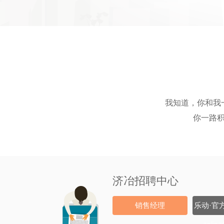
我知道，你和我
你一路
济冶招聘中心
销售经理
乐动·官