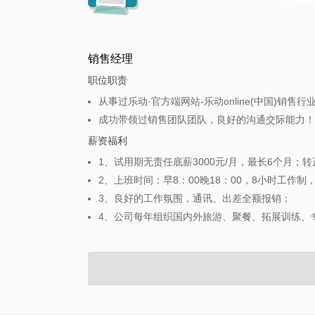
onli
销售经理
职位职责
从事过乐动·官方端网站-乐动online(中国)销
成功带领过销售团队团队，良好的沟通交际能力！
薪资福利
1、试用期无责任底薪3000元/月，最长6个月；转
2、上班时间：早8：00晚18：00，8小时工
3、良好的工作氛围，通讯、出差全额报销；
4、公司每年组织国内外旅游、聚餐、拓展训练、