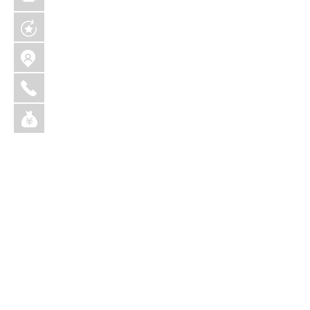
乐动online(中国)
产品
乐动·官方端网站-
乐动online(中国)
介绍
招贤纳士
联系乐动·官方端网
站-乐动online(中
国)
支付方式