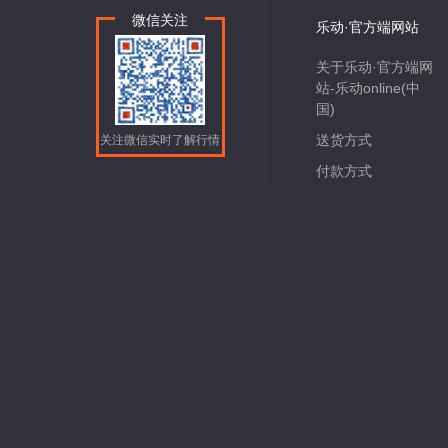
微信关注
乐动·官方端网站
关于乐动·官方端网
站-乐动online(中
国)
送货方式
关注微信实时了解行情
付款方式