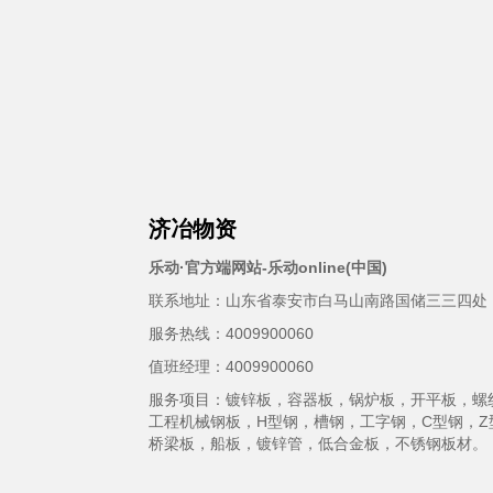
济冶物资
乐动·官方端网站-乐动online(中国)
联系地址：山东省泰安市白马山南路国储三三四处
服务热线：4009900060
值班经理：4009900060
服务项目：镀锌板，容器板，锅炉板，开平板，螺
工程机械钢板，H型钢，槽钢，工字钢，C型钢，
桥梁板，船板，镀锌管，低合金板，不锈钢板材。