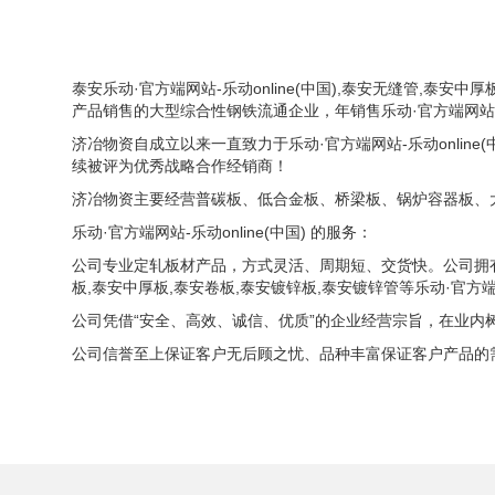
泰安乐动·官方端网站-乐动online(中国),泰安无缝管,泰安
产品销售的大型综合性钢铁流通企业，年销售乐动·官方端网站-乐动
济冶物资自成立以来一直致力于乐动·官方端网站-乐动onli
续被评为优秀战略合作经销商！
济冶物资主要经营普碳板、低合金板、桥梁板、锅炉容器板、
乐动·官方端网站-乐动online(中国) 的服务：
公司专业定轧板材产品，方式灵活、周期短、交货快。公司拥有优
板,泰安中厚板,泰安卷板,泰安镀锌板,泰安镀锌管等乐动·官方端
公司凭借“安全、高效、诚信、优质”的企业经营宗旨，在业
公司信誉至上保证客户无后顾之忧、品种丰富保证客户产品的