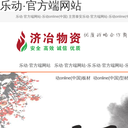
乐动·官方端网站
乐动·官方端网站-乐动online(中国) 主营泰安乐动·官方端网站-乐动onli
乐动·官方端网站
乐动·官方端网站-乐
乐动·官方端网站-
动online(中国)板材
动online(中国)型