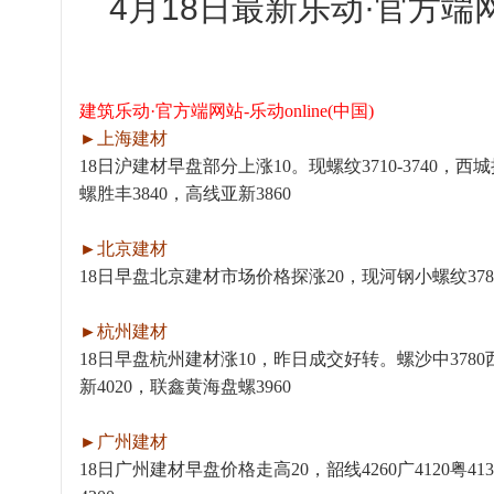
4月18日最新乐动·官方端网
建筑乐动·官方端网站-乐动online(中国)
►上海建材
18日沪建材早盘部分上涨10。现螺纹3710-3740，西城抗
螺胜丰3840，高线亚新3860
►北京建材
18日早盘北京建材市场价格探涨20，现河钢小螺纹3780
►杭州建材
18日早盘杭州建材涨10，昨日成交好转。螺沙中3780西城
新4020，联鑫黄海盘螺3960
►广州建材
18日广州建材早盘价格走高20，韶线4260广4120粤4130湘