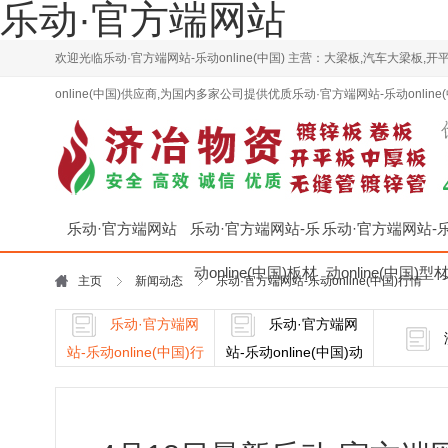
乐动·官方端网站
欢迎光临乐动·官方端网站-乐动online(中国) 主营：大梁板,汽车大梁板,开平
online(中国)供应商,为国内多家公司提供优质乐动·官方端网站-乐动online
乐动·官方端网站
乐动·官方端网站-乐
乐动·官方端网站-
动online(中国)板材
动online(中国)型
主页
新闻动态
乐动·官方端网站-乐动online(中国)行情
乐动·官方端网
乐动·官方端网
济
站-乐动online(中国)行
站-乐动online(中国)动
情
态