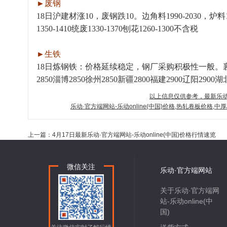
►废钢
18日沪建材涨10，废钢跌10。边角料1990-2030，炉料1900
1350-1410统废1330-1370刨花1260-1300不含税
►生铁
18日炼钢铁：价格延续稳定，钢厂采购积极性一般。襄汾2830
2850淄博2850徐州2850新疆2800福建2900辽阳2900湖北
以上信息仅供参考，最新乐动·
乐动·官方端网站-乐动online(中国)价格
,
热轧卷板价格
,
中厚
上一篇：
4月17日最新乐动·官方端网站-乐动online(中国)价格行情速览
微信关注
乐动·官方端网站
关于乐动·官方端网
站-乐动online(中
国)