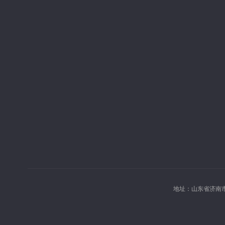
地址：山东省济南市白