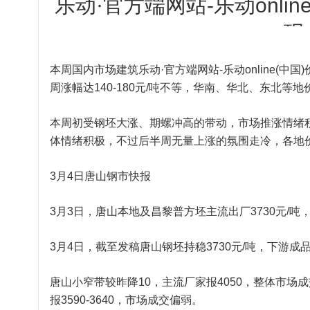
乐动·官方端网站-乐动onl
现
本周国内市场建筑乐动·官方端网站-乐动online(
周涨幅达140-180元/吨不等，华南、华北、东北等地价
本周初受钢坯大涨、期螺冲高的带动，市场推涨情绪
体情绪积极，不过后半周无量上涨的氛围走冷，各地价
3月4日唐山钢市快报
3月3日，唐山本地及昌黎普方坯主流出厂3730元/吨
3月4日，截至发稿唐山钢坯持稳3730元/吨，下游
唐山小窄带较昨降10，主流厂家报4050，整体市场
报3590-3640，市场成交偏弱。