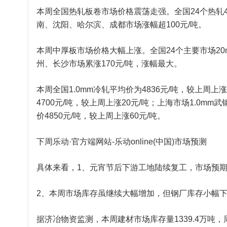
本周全国热轧板卷市场价格震荡走强。全国24个热轧4.
南、沈阳、哈尔滨、成都市场涨幅超100元/吨。
本周中厚板市场价格大幅上涨。全国24个主要市场20m
州、长沙市场累涨170元/吨，涨幅最大。
本周全国1.0mm冷轧平均价为4836元/吨，较上周上
4700元/吨，较上周上涨20元/吨；上海市场1.0mm
价4850元/吨，较上周上涨60元/吨。
下周乐动·官方端网站-乐动online(中国)市场预测
具体来看，1、元宵节后下游工地陆续复工，市场预
2、本周市场库存虽继续大幅增加，但钢厂库存小幅
据济冶物资监测，本周建材市场库存量1339.4万吨，周