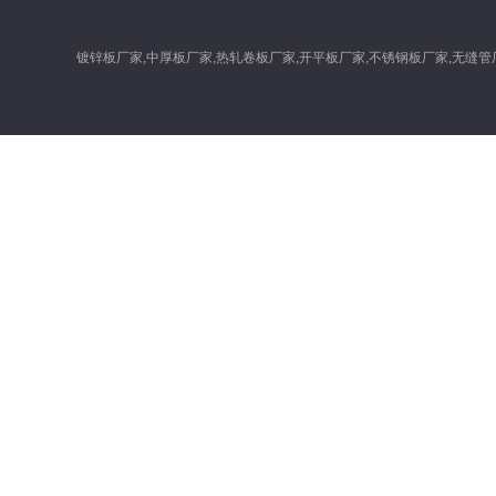
镀锌板厂家,中厚板厂家,热轧卷板厂家,开平板厂家,不锈钢板厂家,无缝管厂家主要