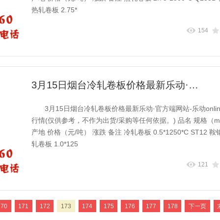
热轧卷板 2.75*
154
3月15日烟台冷轧卷板价格最新乐动·官方端网站-乐动online(中国)行情
3月15日烟台冷轧卷板价格最新乐动·官方端网站-乐动onlin
行情(仅供参考，不作为出货/采购等任何依据。) 品名 规格（m
产地 价格（元/吨） 涨跌 备注 冷轧卷板 0.5*1250*C ST12 鞍钢
轧卷板 1.0*125
121
170
171
172
173
174
175
176
177
178
下一页