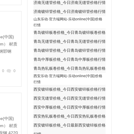
济南无缝管价格_今日济南无缝管价格行情
济南镀锌管价格_今日济南镀锌管价格行情
山东乐动·官方端网站-乐动online(中国)价格
行情
青岛镀锌板卷价格_今日青岛镀锌板卷价格
e(中国)
青岛无缝管价格_今日青岛无缝管价格行情
m） 材质
青岛镀锌管价格_今日青岛镀锌管价格行情
河钢邯钢
青岛中厚板价格_今日青岛中厚板价格行情
青岛热轧板卷价格_今日青岛热轧板卷价格
0
0
西安乐动·官方端网站-乐动online(中国)价格
行情
西安镀锌板价格_今日西安镀锌板价格行情
西安无缝管价格_今日西安无缝管价格行情
西安中厚板价格_今日西安中厚板价格行情
西安热轧板卷价格_今日西安热轧板卷价格
e(中国)
西安镀锌板价格_今日最新西安镀锌板价格
m） 材质
鞍钢 4220