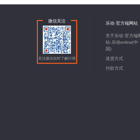
微信关注
乐动·官方端网站
关于乐动·官方端
站-乐动online(中
国)
送货方式
关注微信实时了解行情
付款方式