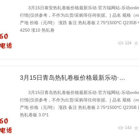
3月15日泰安热轧卷板价格最新乐动·官方端网站-乐动onlin
行情(仅供参考，不作为出货/采购等任何依据。) 品名 规格（m
产地 价格（元/吨） 涨跌 备注 热轧卷板 2.75*1500*C Q235
4250 涨10 热轧卷
124
3月15日青岛热轧卷板价格最新乐动·官方端网站-乐动online(中国)行情
3月15日青岛热轧卷板价格最新乐动·官方端网站-乐动onlin
行情(仅供参考，不作为出货/采购等任何依据。) 品名 规格（m
产地 价格（元/吨） 涨跌 备注 热轧卷板 2.75*1500*C Q235B 
热轧卷板 3.0*1
143