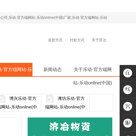
公司,乐动·官方端网站-乐动online(中国)厂家,乐动·官方端网站-乐动
送货方式
付款方式
关于济冶
动·官方端网站-乐
新闻动态
关于乐动·官方端网
nline(中国)价格
站-乐动online(中国)
在线客
博兴乐动·官方
潍坊乐动·官方
服
在线客
网站-乐动online(中
端网站-乐动online(中
国)价格
济冶乐动·官方
国)价格
卷板价格
服
在线客
端网站-乐动online(中
国)价格