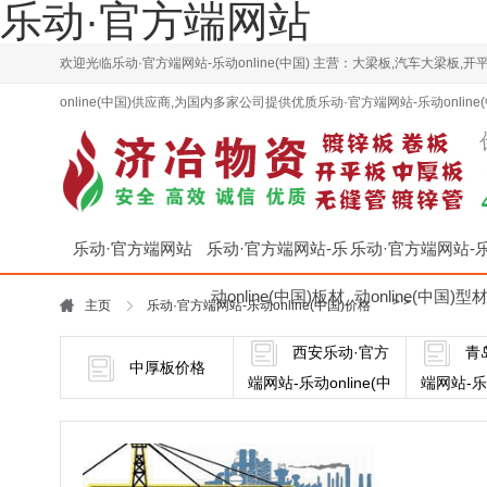
乐动·官方端网站
欢迎光临乐动·官方端网站-乐动online(中国) 主营：大梁板,汽车大梁板,开平
online(中国)供应商,为国内多家公司提供优质乐动·官方端网站-乐动online
乐动·官方端网站
乐动·官方端网站-乐
乐动·官方端网站-
动online(中国)板材
动online(中国)型
>
>
主页
乐动·官方端网站-乐动online(中国)价格
西安乐动·官方
青岛
中厚板价格
端网站-乐动online(中
端网站-乐动
烟台乐动·官方
临沂乐动·官方
国)价格
日照
国
端网站-乐动online(中
端网站-乐动online(中
端网站-乐动
国)价格
国)价格
国