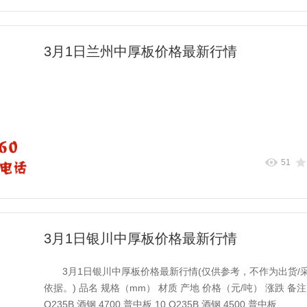
3月1日兰州中厚板价格最新行情
51
3月1日银川中厚板价格最新行情
3月1日银川中厚板价格最新行情(仅供参考，不作为出货/
依据。) 品名 规格（mm） 材质 产地 价格（元/吨） 涨跌 备注
Q235B 酒钢 4700 普中板 10 Q235B 酒钢 4500 普中板