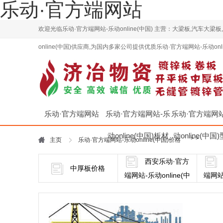
乐动·官方端网站
欢迎光临乐动·官方端网站-乐动online(中国) 主营：大梁板,汽车大梁板,
online(中国)供应商,为国内多家公司提供优质乐动·官方端网站-乐动onl
乐动·官方端网站
乐动·官方端网站-乐
乐动·官方端网站
动online(中国)板材
动online(中国
>
>
主页
乐动·官方端网站-乐动online(中国)价格
西安乐动·官方
中厚板价格
端网站-乐动online(中
端网站-
烟台乐动·官方
临沂乐动·官方
国)价格
端网站-乐动online(中
端网站-乐动online(中
端网站-
国)价格
国)价格