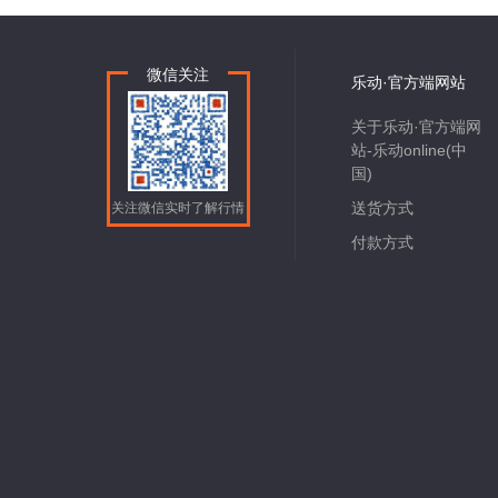
微信关注
乐动·官方端网站
关于乐动·官方端网
站-乐动online(中
国)
送货方式
关注微信实时了解行情
付款方式