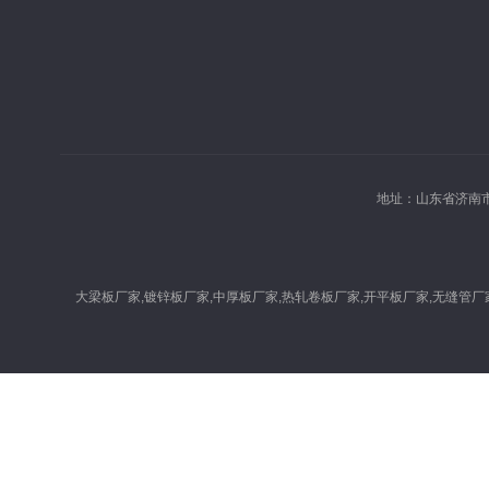
地址：山东省济南市白
大梁板厂家,镀锌板厂家,中厚板厂家,热轧卷板厂家,开平板厂家,无缝管厂家主要乐