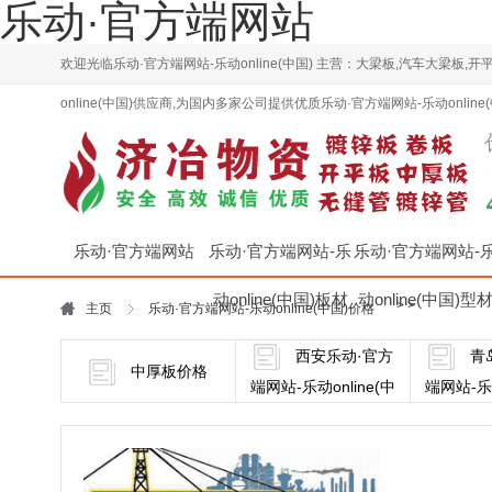
乐动·官方端网站
欢迎光临乐动·官方端网站-乐动online(中国) 主营：大梁板,汽车大梁板,开平
online(中国)供应商,为国内多家公司提供优质乐动·官方端网站-乐动online
乐动·官方端网站
乐动·官方端网站-乐
乐动·官方端网站-
动online(中国)板材
动online(中国)型
>
>
主页
乐动·官方端网站-乐动online(中国)价格
西安乐动·官方
青岛
中厚板价格
端网站-乐动online(中
端网站-乐动
烟台乐动·官方
临沂乐动·官方
国)价格
日照
国
端网站-乐动online(中
端网站-乐动online(中
端网站-乐动
国)价格
国)价格
国