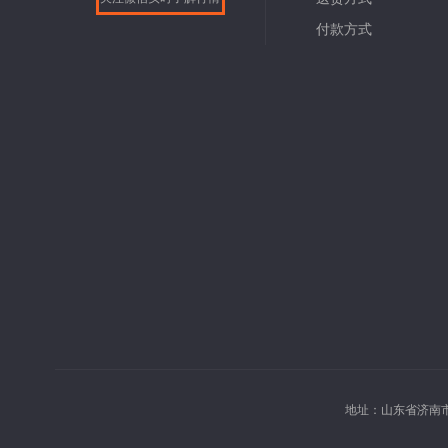
付款方式
地址：山东省济南市白