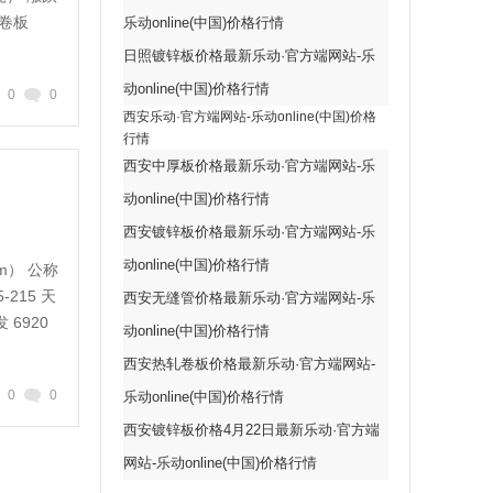
轧卷板
乐动online(中国)价格行情
日照镀锌板价格最新乐动·官方端网站-乐
动online(中国)价格行情
0
0
西安乐动·官方端网站-乐动online(中国)价格
行情
西安中厚板价格最新乐动·官方端网站-乐
动online(中国)价格行情
西安镀锌板价格最新乐动·官方端网站-乐
动online(中国)价格行情
m） 公称
-215 天
西安无缝管价格最新乐动·官方端网站-乐
发 6920
动online(中国)价格行情
西安热轧卷板价格最新乐动·官方端网站-
0
0
乐动online(中国)价格行情
西安镀锌板价格4月22日最新乐动·官方端
网站-乐动online(中国)价格行情