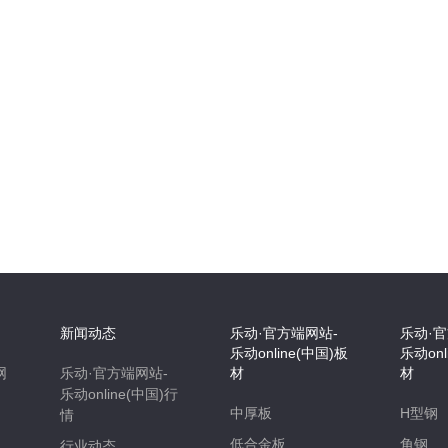
新闻动态
乐动·官方端网站-
乐动·官
乐动online(中国)板
乐动onl
网
乐动·官方端网站-
材
材
乐动online(中国)行
中厚板
H型钢
情
低合金板
角钢
行业动态