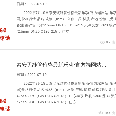
日期：2022-07-19
2022年7月19日泰安镀锌管价格最新乐动·官方端网站-乐动on
国)价格行情 品名 规格（mm） 公称口径 材质 产地 价格（元/
备注 镀锌管 4分*2.5mm DN15 Q195-215 天津友发 5820 镀
*2.5mm DN20 Q195-215 天津友
85
泰安无缝管价格最新乐动·官方端网站-乐动online(中国)价格行情
日期：2022-07-19
2022年7月19日泰安无缝管价格最新乐动·官方端网站-乐动on
国)价格行情 品名 规格（mm） 材质 产地 状态 价格 涨跌 备注
42*3.5 20#（GB/T8163-2018） 山东泰宗 热轧 5300 涨30 
42*3.5 20#（GB/T8163-2018） 山东
199