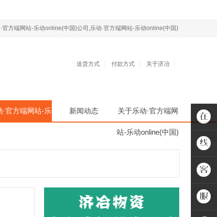
端网站-乐动online(中国)公司,乐动·官方端网站-乐动online(中国)
送货方式
付款方式
关于济冶
动·官方端网站-乐
新闻动态
关于乐动·官方端网
nline(中国)价格
站-乐动online(中国)
在线客
服
在线客
服
在线客