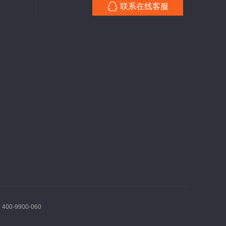
联系在线客服
-9900-060