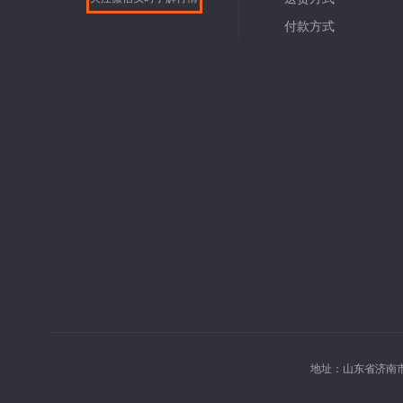
付款方式
地址：山东省济南市白