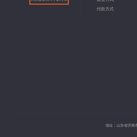
付款方式
地址：山东省济南市白