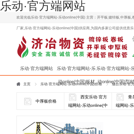
乐动·官方端网站
欢迎光临乐动·官方端网站-乐动online(中国) 主营：开平板,镀锌板,中厚板,卷
厂家,乐动·官方端网站-乐动online(中国)供应商,为国内多家公司提供优质乐动
乐动·官方端网站
乐动·官方端网站-乐
乐动·官方端网站-
动online(中国)板材
动online(中国)型
主页
乐动·官方端网站-乐动online(中国)价格
烟台乐动·官方端
西安乐动·官方
青岛
中厚板价格
端网站-乐动online(中
端网站-乐动
烟台乐动·官方
临沂乐动·官方
国)价格
日照
国
端网站-乐动online(中
端网站-乐动online(中
端网站-乐动
国)价格
国)价格
国