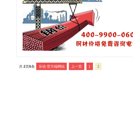
共
2
页
6
条
乐动·官方端网站
上一页
1
2