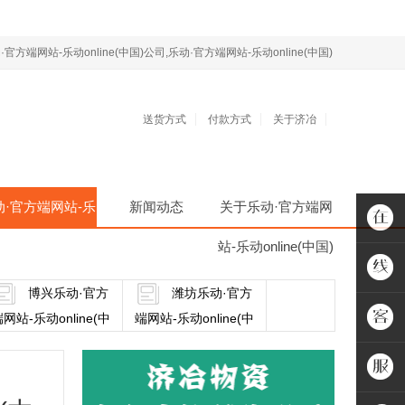
端网站-乐动online(中国)公司,乐动·官方端网站-乐动online(中国)
送货方式
付款方式
关于济冶
动·官方端网站-乐
新闻动态
关于乐动·官方端网
nline(中国)价格
站-乐动online(中国)
在线客
博兴乐动·官方
潍坊乐动·官方
服
在线客
网站-乐动online(中
端网站-乐动online(中
国)价格
济冶乐动·官方
国)价格
卷板价格
服
在线客
端网站-乐动online(中
国)价格