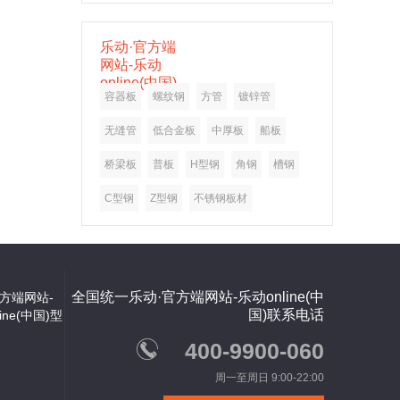
乐动·官方端
网站-乐动
online(中国)
容器板
螺纹钢
方管
镀锌管
产品
无缝管
低合金板
中厚板
船板
桥梁板
普板
H型钢
角钢
槽钢
C型钢
Z型钢
不锈钢板材
全国统一乐动·官方端网站-乐动online(中
方端网站-
国)联系电话
ine(中国)型
400-9900-060
周一至周日 9:00-22:00