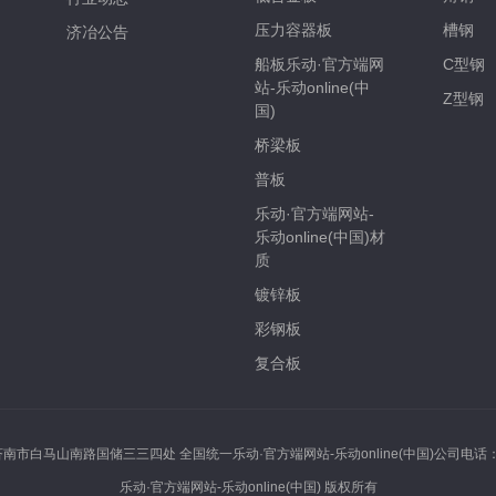
压力容器板
槽钢
济冶公告
船板乐动·官方端网
C型钢
站-乐动online(中
Z型钢
国)
桥梁板
普板
乐动·官方端网站-
乐动online(中国)材
质
镀锌板
彩钢板
复合板
市白马山南路国储三三四处 全国统一乐动·官方端网站-乐动online(中国)公司电话：400
乐动·官方端网站-乐动online(中国) 版权所有