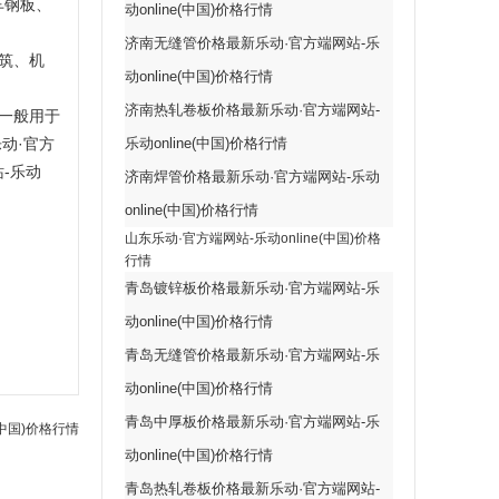
车钢板、
动online(中国)价格行情
济南无缝管价格最新乐动·官方端网站-乐
筑、机
动online(中国)价格行情
济南热轧卷板价格最新乐动·官方端网站-
板一般用于
动·官方
乐动online(中国)价格行情
站-乐动
济南焊管价格最新乐动·官方端网站-乐动
online(中国)价格行情
山东乐动·官方端网站-乐动online(中国)价格
行情
青岛镀锌板价格最新乐动·官方端网站-乐
动online(中国)价格行情
青岛无缝管价格最新乐动·官方端网站-乐
动online(中国)价格行情
青岛中厚板价格最新乐动·官方端网站-乐
(中国)价格行情
动online(中国)价格行情
青岛热轧卷板价格最新乐动·官方端网站-