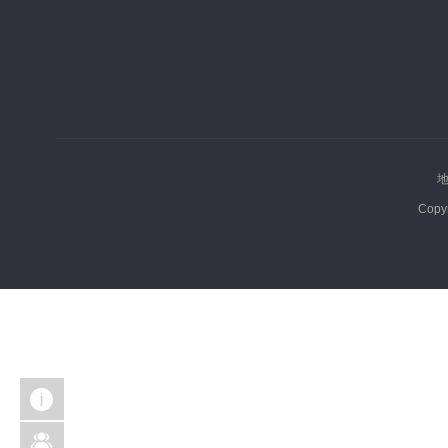
地
Cop
济冶物资
乐动·官方端网站-