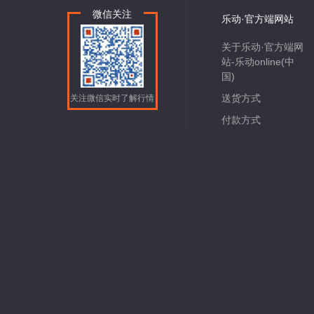
微信关注
乐动·官方端网站
关于乐动·官方端网
站-乐动online(中
国)
送货方式
关注微信实时了解行情
付款方式