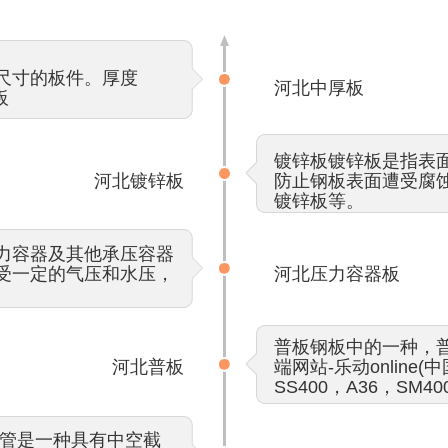
尺寸的板件。厚度
河北中厚板
板
镀锌板
镀锌板是指表
河北镀锌板
防止钢板表面遭受腐
镀锌板等。
力容器及其他承压容器
受一定的气压和水压，
河北压力容器板
普板
钢板中的一种，
河北普板
端网站-乐动online
SS400，A36，SM40
缝管是一种具有中空截