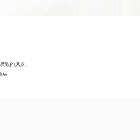
极致的风景。
命运！