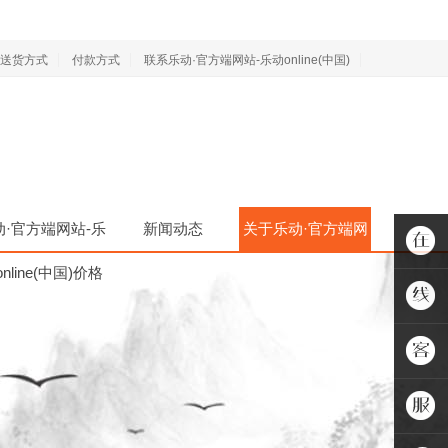
送货方式
付款方式
联系乐动·官方端网站-乐动online(中国)
动·官方端网站-乐
新闻动态
关于乐动·官方端网
nline(中国)价格
站-乐动online(中国)
在线客
服
在线客
服
在线客