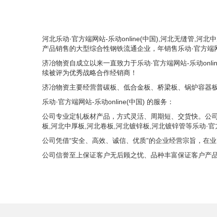
河北乐动·官方端网站-乐动online(中国),河北无缝管,
产品销售的大型综合性钢铁流通企业，年销售乐动·官方端网站-
济冶物资自成立以来一直致力于乐动·官方端网站-乐动on
续被评为优秀战略合作经销商！
济冶物资主要经营普碳板、低合金板、桥梁板、锅炉容器
乐动·官方端网站-乐动online(中国) 的服务：
公司专业定轧板材产品，方式灵活、周期短、交货快。公司拥
板,河北中厚板,河北卷板,河北镀锌板,河北镀锌管等乐动·官
公司凭借“安全、高效、诚信、优质”的企业经营宗旨，在
公司信誉至上保证客户无后顾之忧、品种丰富保证客户产品