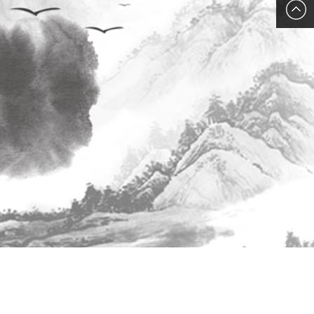
服
在线客
服