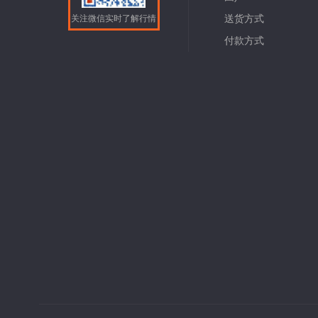
送货方式
关注微信实时了解行情
付款方式