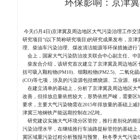
环保影响：京津冀
今天(5月4日)京津冀及周边地区大气污染治理工作
研究项目”(以下简称研究项目)的研究成果发布，京津
理、柴油车污染治理、煤改清洁能源等环保措施进行
会上，国家大气污染防治攻关联合中心副主任、中国
柴发合介绍，该研究首次建立了京津冀及周边地区七省
括可吸入颗粒物(PM10)、细颗粒物(PM2.5)、二氧化硫
(CO)等七项，涉及的污染源包括燃烧源、工业源、
在建立清单的基础上，分析了京津冀及周边地区大气
改善，但排放总量依然较大，形势依然严峻，需要区
要求，主要大气污染物需在2015年排放量的基础上减
津冀三地钢铁产能远期控制在2亿吨。
研究建议实施大气环境分区管控，推行差别化的能源
污染治理水平，在继续推行车油路提标管控的基础上
冀区域重污染过程分析预报与预警、秋冬季大气污染综