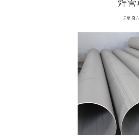
焊管
乐动·官方