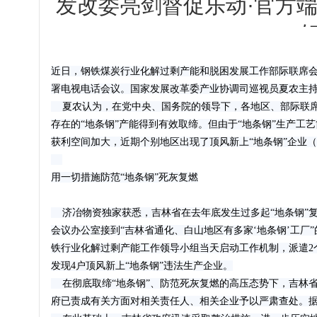
发改委亮剑督促乐动·官方端网
近日，钢铁煤炭行业化解过剩产能和脱困发展工作部际联席会
署电视电话会议。国家发展改革委产业协调司巡视员夏农主持
夏农认为，在党中央、国务院的领导下，各地区、部际联席
存在的“地条钢”产能得到有效取缔。但由于“地条钢”生产工艺简
获利空间加大，近期个别地区出现了顶风新上“地条钢”企业
用一切措施防范“地条钢”死灰复燃
济冶物资独家获悉，吉林省在去年底发生过多起“地条钢”复产
会议办公室接到“吉林省通化、白山地区有多家‘地条钢’工
铁行业化解过剩产能工作领导小组当天启动工作机制，派遣2
发现4户顶风新上“地条钢”违法生产企业。
在彻底取缔“地条钢”、防范死灰复燃的高压态势下，吉林省
府已责成有关方面对相关责任人、相关企业予以严肃查处。据