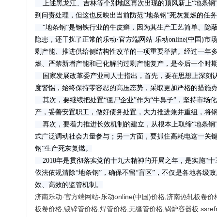
上述黑龙江、吉林等个别地区再次出现的顶风新上“地条钢”
到问责处理，但这也反映出当前防范“地条钢”死灰复燃的任
“地条钢”是钢铁行业的牛皮癣，因为其生产工艺简单、隐蔽
隐患，还干扰了正常的乐动·官方端网站-乐动online(中国
剩产能、推进供给侧结构性改革的一项重要举措。经过一年多
燃、严禁新增产能和已化解的过剩产能复产，是今后一个时
国家发展改革委产业司人士指出，首先，要在思想上深刻认
度警惕，始终保持零容忍的高压态势，采取更加严格的措施办
其次，要继续把处置“僵尸企业”作为“牛鼻子”，坚持市场
产，妥善安置职工，做好债务处置，大力推进兼并重组，将
再次，要着力推进长效机制的建立，从根本上取缔“地条钢”
式广泛调动社会力量参与；另一方面，要抓住高耗电这一关键
钢”生产死灰复燃。
2018年是贯彻落实党的十九大精神的开局之年，是实施“
依法依规清除“地条钢”，确保不留“盲区”，不仅是各地各
效、高效的监管机制。
济南乐动·官方端网站-乐动online(中国)价格,济南热轧板
板卷价格,镀锌管价格,焊管价格,无缝管价格,锅炉容器板 ssrefriger