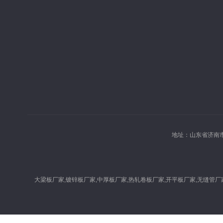
地址：山东省济南市白
大梁板厂家,镀锌板厂家,中厚板厂家,热轧卷板厂家,开平板厂家,无缝管厂家主要乐