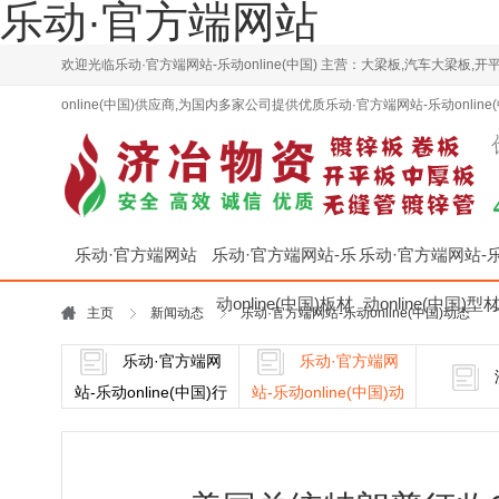
乐动·官方端网站
欢迎光临乐动·官方端网站-乐动online(中国) 主营：大梁板,汽车大梁板,开平
online(中国)供应商,为国内多家公司提供优质乐动·官方端网站-乐动online
乐动·官方端网站
乐动·官方端网站-乐
乐动·官方端网站-
动online(中国)板材
动online(中国)型
主页
新闻动态
乐动·官方端网站-乐动online(中国)动态
乐动·官方端网
乐动·官方端网
济
站-乐动online(中国)行
站-乐动online(中国)动
情
态