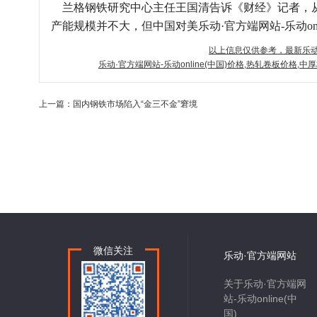
兰格钢铁研究中心主任王国清告诉《财经》记者，从
产能规模并不大，但中国对美乐动·官方端网站-乐动onl
以上信息仅供参考，最新乐动·
乐动·官方端网站-乐动online(中国)价格
,
热轧卷板价格
,
中厚
上一篇：
国内钢铁市场陷入“金三不金”窘境
微信关注
乐动·官方端网站
关于乐动·官方端网
站-乐动online(中
国)