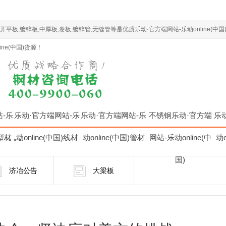
开平板,镀锌板,中厚板,卷板,镀锌管,无缝管等是优质乐动·官方端网站-乐动online(中国)
ine(中国)货源！
-乐
乐动·官方端网站-乐
乐动·官方端网站-乐
不锈钢乐动·官方端
乐
)型材
动online(中国)线材
动online(中国)管材
网站-乐动online(中
动o
>
>
>
国)
济冶公告
大梁板