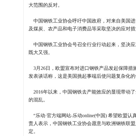
大范围的反对。
中国钢铁工业协会呼吁中国政府，对来自美国进口的不
及煤炭、农产品和电子消费品等采取坚决的应对措
中国钢铁工业协会号召全行业行动起来，坚决应
既大又强。
3月26日，欧盟宣布对进口钢铁产品发起保障措
发表谈话称，这是美国挑起事端后使问题复杂化的
2016年以来，中国钢铁去产能效应的显现带动
的混乱。
“乐动·官方端网站-乐动online(中国) 希望
责人表示，中国钢铁工业协会愿意与欧洲钢铁联盟
定。