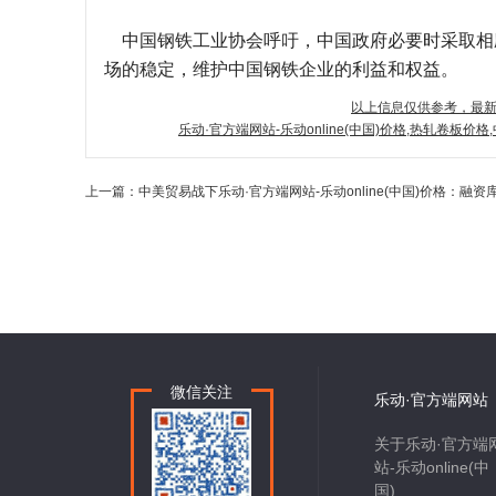
中国钢铁工业协会呼吁，中国政府必要时采取相
场的稳定，维护中国钢铁企业的利益和权益。
以上信息仅供参考，最新乐
乐动·官方端网站-乐动online(中国)价格
,
热轧卷板价格
,
上一篇：
中美贸易战下乐动·官方端网站-乐动online(中国)价格：融
微信关注
乐动·官方端网站
关于乐动·官方端
站-乐动online(中
国)