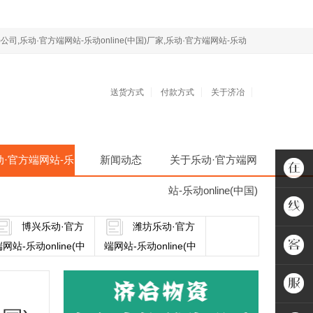
公司,乐动·官方端网站-乐动online(中国)厂家,乐动·官方端网站-乐动
送货方式
付款方式
关于济冶
动·官方端网站-乐
新闻动态
关于乐动·官方端网
nline(中国)价格
站-乐动online(中国)
在线客
博兴乐动·官方
潍坊乐动·官方
服
在线客
网站-乐动online(中
端网站-乐动online(中
国)价格
济冶乐动·官方
国)价格
卷板价格
服
在线客
端网站-乐动online(中
国)价格