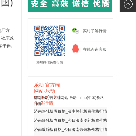
国)
服
在线客
服
钢厂方
实时了解行情
，社库减
紧平衡。
在线咨询客服
添加微信免费行情
乐动·官方端
网站-乐动
online(中国)
济南乐动·官方端网站-乐动online(中国)价格
价格行情
行情
济南热轧板卷价格_济南热轧板卷价格行情
济南冷轧板卷价格_今日济南冷轧板卷价格
济南镀锌板价格_今日济南镀锌板价格行情