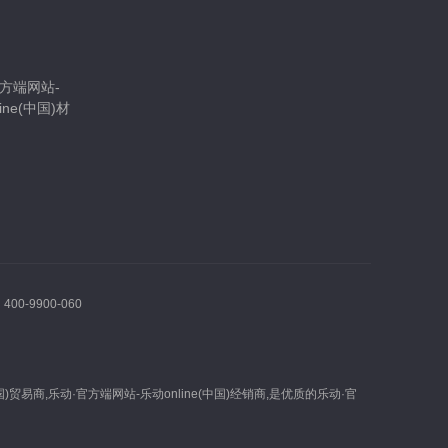
方端网站-
ine(中国)材
-9900-060
)贸易商,乐动·官方端网站-乐动online(中国)经销商,是优质的乐动·官