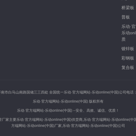
桥梁板
普板
乐动·官
乐动onl
质
镀锌板
彩钢板
复合板
市白马山南路国储三三四处 全国统一乐动·官方端网站-乐动online(中国)公司电话：400
乐动·官方端网站-乐动online(中国) 版权所有
乐动·官方端网站-乐动online(中国) --安全、高效、诚信、优质！
要乐动·官方端网站-乐动online(中国)供货商,乐动·官方端网站-乐动online(中国
方端网站-乐动online(中国)厂家,乐动·官方端网站-乐动online(中国)公司