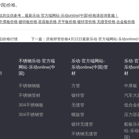
(中国)价格。
价格信息仅供参考，最新乐动·官方端网站-乐动online(中国)价格请咨询客服！
中厚板价格
,
镀锌板价格
,
容器板价格
,
开平板价格
,
镀锌管价格
,
无缝管价格
,
合金板价格
国)价格行情
下一篇：
济南焊管价格4月22日最新乐动·官方端网站-乐动online
不锈钢乐动·官方端
乐动·官方端网站-
乐动·官
网站-乐动online(中
乐动online(中国)管
乐动onl
网
国)
材
材
不锈钢钢板
方管
中厚板
不锈钢管材
镀锌管
汽车大
304不锈钢板
无缝管
低合金
304不锈钢管
螺旋管
压力容
镀锌无缝管
船板乐
站-乐动o
不锈钢无缝管
国)