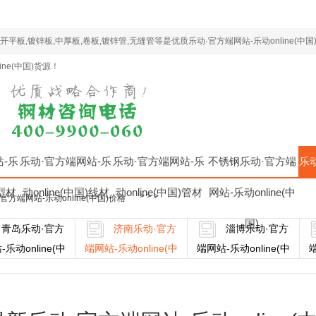
开平板,镀锌板,中厚板,卷板,镀锌管,无缝管等是优质乐动·官方端网站-乐动online(中国)
ine(中国)货源！
-乐
乐动·官方端网站-乐
乐动·官方端网站-乐
不锈钢乐动·官方端
乐
)型材
动online(中国)线材
动online(中国)管材
网站-乐动online(中
动o
>
>
>
官方端网站-乐动online(中国)价格
国)
青岛乐动·官方
济南乐动·官方
淄博乐动·官方
乐动online(中
端网站-乐动online(中
端网站-乐动online(中
端
日照乐动·官方
国)价格
泰安乐动·官方
国)价格
国)价格
镀锌板价格
乐动online(中
端网站-乐动online(中
国)价格
国)价格