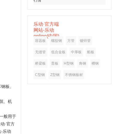
行情
乐动·官方端
网站-乐动
online(中国)
容器板
螺纹钢
方管
镀锌管
产品
无缝管
低合金板
中厚板
船板
桥梁板
普板
H型钢
角钢
槽钢
C型钢
Z型钢
不锈钢板材
车钢板、
筑、机
板一般用于
动·官方
站-乐动