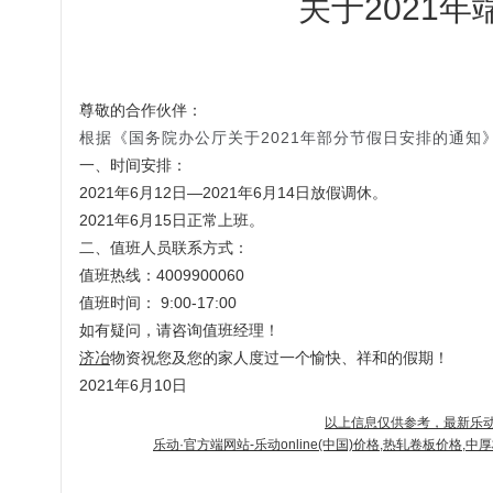
关于2021
尊敬的合作伙伴：
根据《国务院办公厅关于2021年部分节假日安排的通知》
一、时间安排：
2021年6月12日—2021年6月14日放假调休。
2021年6月15日正常上班。
二、值班人员联系方式：
值班热线：4009900060
值班时间： 9:00-17:00
如有疑问，请咨询值班经理！
济冶
物资祝您及您的家人度过一个愉快、祥和的假期！
2021年6月10日
以上信息仅供参考，最新乐动·
乐动·官方端网站-乐动online(中国)价格
,
热轧卷板价格
,
中厚