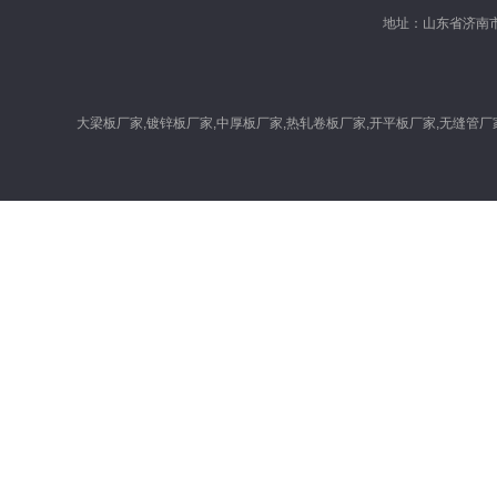
地址：山东省济南市白
大梁板厂家,镀锌板厂家,中厚板厂家,热轧卷板厂家,开平板厂家,无缝管厂家主要乐