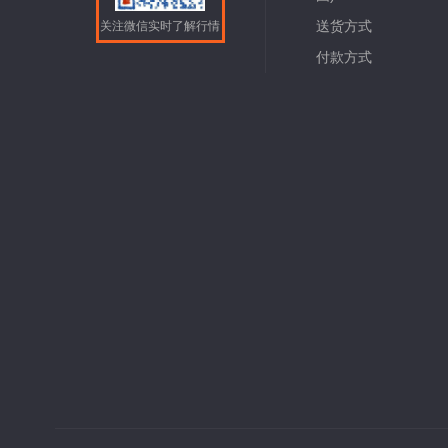
送货方式
关注微信实时了解行情
付款方式