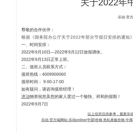
关于2022
乐动·官方
尊敬的合作伙伴：
根据《国务院办公厅关于2022年部分节假日安排的通知》
一、时间安排：
2022年9月10日—2022年9月12日放假调休。
2022年9月13日正常上班。
二、值班人员联系方式：
值班热线：4009900060
值班时间： 9:00-17:00
如有疑问，请咨询值班经理！
济冶
物资祝您及您的家人度过一个愉快、祥和的假期！
2022年9月7日
以上信息仅供参考，最新乐动·
乐动·官方端网站-乐动online(中国)价格
,
热轧卷板价格
,
中厚