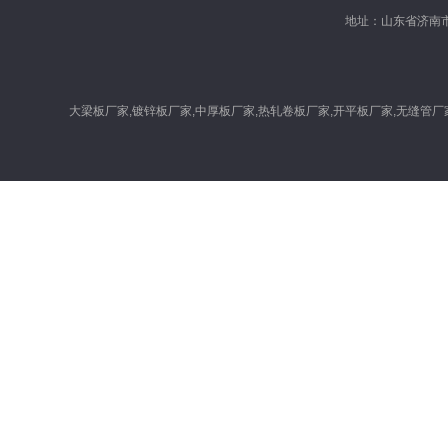
地址：山东省济南市白
大梁板厂家,镀锌板厂家,中厚板厂家,热轧卷板厂家,开平板厂家,无缝管厂家主要乐