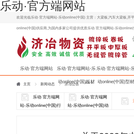
乐动·官方端网站
欢迎光临乐动·官方端网站-乐动online(中国) 主营：大梁板,汽车大梁板,开平
online(中国)供应商,为国内多家公司提供优质乐动·官方端网站-乐动online
乐动·官方端网站
乐动·官方端网站-乐
乐动·官方端网站-
动online(中国)板材
动online(中国)型
>
>
>
主页
新闻动态
济冶公告
乐动·官方端网
乐动·官方端网
济
站-乐动online(中国)行
站-乐动online(中国)动
情
态