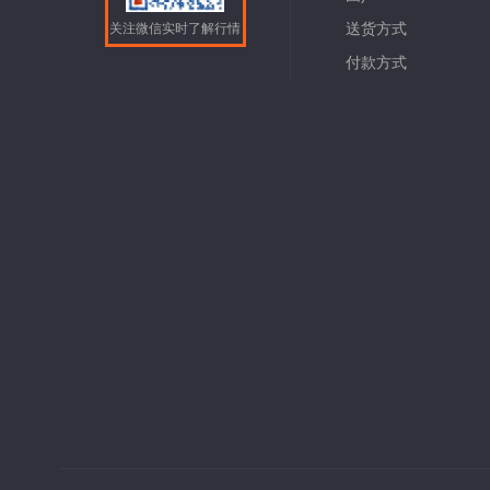
送货方式
关注微信实时了解行情
付款方式