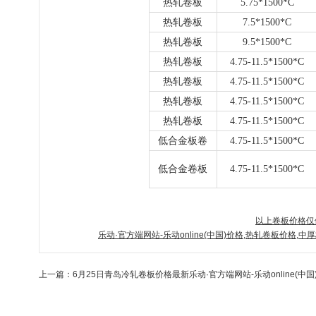
热轧卷板
5.75*1500*C
热轧卷板
7.5*1500*C
热轧卷板
9.5*1500*C
热轧卷板
4.75-11.5*1500*C
热轧卷板
4.75-11.5*1500*C
热轧卷板
4.75-11.5*1500*C
热轧卷板
4.75-11.5*1500*C
低合金板卷
4.75-11.5*1500*C
低合金卷板
4.75-11.5*1500*C
以上卷板价格仅
乐动·官方端网站-乐动online(中国)价格
,
热轧卷板价格
,
中厚
上一篇：
6月25日青岛冷轧卷板价格最新乐动·官方端网站-乐动online(中国