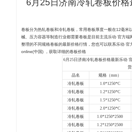
6月25日济南冷轧卷板价格最
卷板
分为热轧卷板和冷轧卷板，常用卷板厚度一般在12毫米
械、压力容器等制造行业都需要卷板是目前主流乐动·官方端网站-乐动
整理的不同规格卷板的最新价格行情，您也可以联系乐动·官方端网
online(中国) ，获取详细的卷板价格
6月25日济南冷轧卷板价格最新乐动·官
货
品名
规格（mm）
冷轧卷板
1.0*1250*C
冷轧卷板
1.2*1250*C
冷轧卷板
1.5*1250*C
冷轧卷板
2.0*1250*C
冷轧卷板
1.0*1250*2500
冷轧卷板
1.2*1250*2500