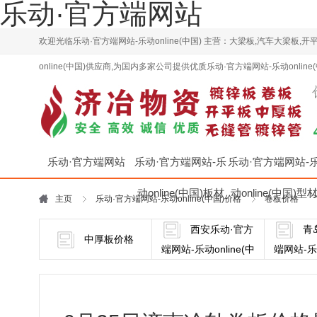
乐动·官方端网站
欢迎光临乐动·官方端网站-乐动online(中国) 主营：大梁板,汽车大梁板,开平
online(中国)供应商,为国内多家公司提供优质乐动·官方端网站-乐动online
乐动·官方端网站
乐动·官方端网站-乐
乐动·官方端网站-
动online(中国)板材
动online(中国)型
主页
乐动·官方端网站-乐动online(中国)价格
卷板价格
西安乐动·官方
青岛
中厚板价格
端网站-乐动online(中
端网站-乐动
烟台乐动·官方
临沂乐动·官方
国)价格
日照
国
端网站-乐动online(中
端网站-乐动online(中
端网站-乐动
国)价格
国)价格
国