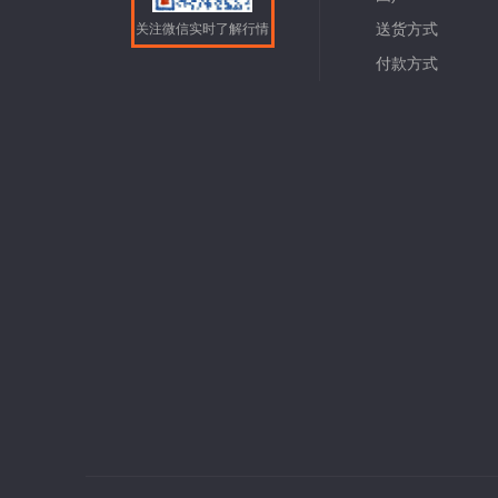
送货方式
关注微信实时了解行情
付款方式