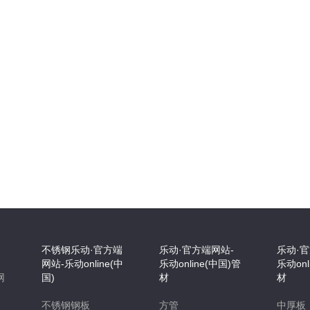
不锈钢乐动·官方端
乐动·官方端网站-
乐动·官
网站-乐动online(中
乐动online(中国)管
乐动onl
网
国)
材
材
不锈钢钢板
方管
中厚板