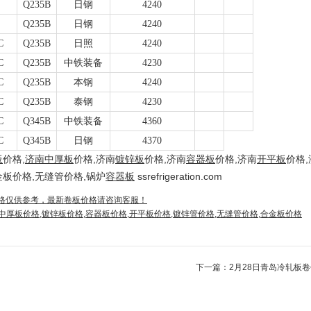
Q235B
日钢
4240
Q235B
日钢
4240
C
Q235B
日照
4240
C
Q235B
中铁装备
4230
C
Q235B
本钢
4240
C
Q235B
泰钢
4230
C
Q345B
中铁装备
4360
C
Q345B
日钢
4370
板
价格,
济南中厚板
价格,济南
镀锌板
价格,济南
容器板
价格,济南
开平板
价格,
金板价格,无缝管价格,锅炉
容器板
ssrefrigeration.com
格仅供参考，最新卷板价格请咨询客服！
中厚板价格
,
镀锌板价格
,
容器板价格
,
开平板价格
,
镀锌管价格
,
无缝管价格
,
合金板价格
下一篇：
2月28日青岛冷轧板