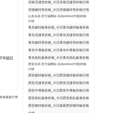
济南无缝管价格_今日济南无缝管价格行情
济南镀锌管价格_今日济南镀锌管价格行情
山东乐动·官方端网站-乐动online(中国)价格
行情
青岛镀锌板卷价格_今日青岛镀锌板卷价格
青岛无缝管价格_今日青岛无缝管价格行情
青岛镀锌管价格_今日青岛镀锌管价格行情
青岛中厚板价格_今日青岛中厚板价格行情
济南
镀锌
青岛热轧板卷价格_今日青岛热轧板卷价格
西安乐动·官方端网站-乐动online(中国)价格
行情
西安镀锌板价格_今日西安镀锌板价格行情
西安无缝管价格_今日西安无缝管价格行情
西安中厚板价格_今日西安中厚板价格行情
卷价格最新行情
西安热轧板卷价格_今日西安热轧板卷价格
西安镀锌板价格_今日最新西安镀锌板价格