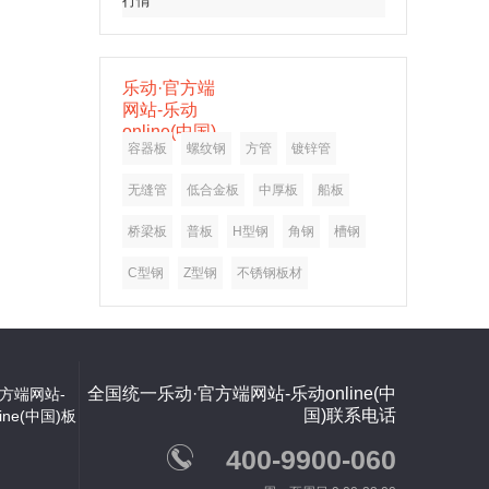
行情
乐动·官方端
网站-乐动
online(中国)
容器板
螺纹钢
方管
镀锌管
产品
无缝管
低合金板
中厚板
船板
桥梁板
普板
H型钢
角钢
槽钢
C型钢
Z型钢
不锈钢板材
全国统一乐动·官方端网站-乐动online(中
方端网站-
国)联系电话
ine(中国)板
400-9900-060