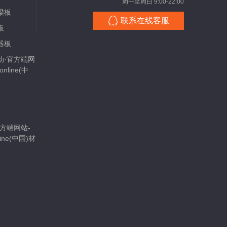
周一至周日 9:00-22:00
梁板
联系在线客服
板
器板
动·官方端网
nline(中
方端网站-
ine(中国)材