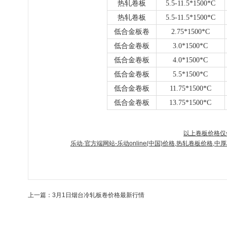
热轧卷板
5.5-11.5*1500*C
热轧卷板
5.5-11.5*1500*C
低合金板卷
2.75*1500*C
低合金卷板
3.0*1500*C
低合金卷板
4.0*1500*C
低合金卷板
5.5*1500*C
低合金卷板
11.75*1500*C
低合金卷板
13.75*1500*C
以上卷板价格仅
乐动·官方端网站-乐动online(中国)价格
,
热轧卷板价格
,
中厚
上一篇：
3月1日烟台冷轧板卷价格最新行情