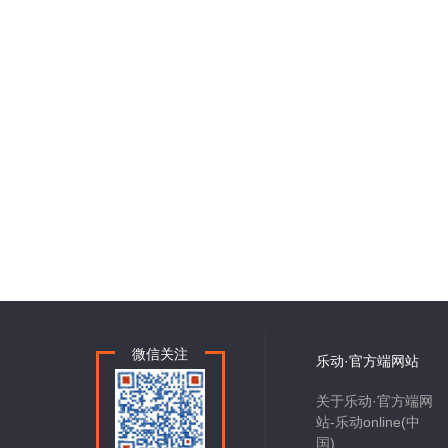
微信关注
乐动·官方端网站
关于乐动·官方端网
站-乐动online(中
国)