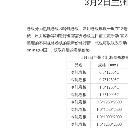
3月2日兰
卷板
分为热轧卷板和冷轧卷板，常用卷板厚度一般在12
械、压力容器等制造行业都需要卷板是目前主流乐动·官方端网站-
整理的不同规格卷板的最新价格行情，您也可以联系乐动·官方
online(中国) ，获取详细的卷板价格
3月2日兰州冷轧板卷价格
品名
规格（mm）
冷轧卷板
0.5*1250*C
冷轧卷板
0.7*1250*C
冷轧卷板
1.0*1250*C
冷轧卷板
1.5*1000*C
冷轧卷板
0.5*1250*2500
冷轧卷板
1.0*1250*2500
冷轧卷板
1.0*1000*2000
冷轧卷板
1.5*1250*2500