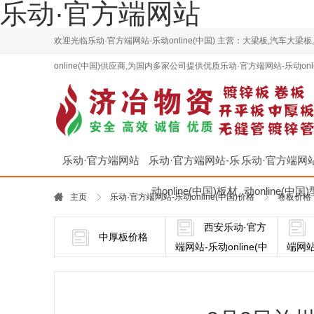
乐动·官方端网站
欢迎光临乐动·官方端网站-乐动online(中国) 主营：大梁板,汽车大梁板,
online(中国)供应商,为国内多家公司提供优质乐动·官方端网站-乐动onl
乐动·官方端网站
乐动·官方端网站-乐
乐动·官方端网站
动online(中国)板材
动online(中国
主页
乐动·官方端网站-乐动online(中国)价格
卷板价格
西安乐动·官方
中厚板价格
端网站-乐动online(中
端网站-
烟台乐动·官方
临沂乐动·官方
国)价格
端网站-乐动online(中
端网站-乐动online(中
端网站-
国)价格
国)价格