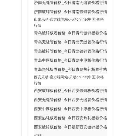
济南无缝管价格_今日济南无缝管价格行情
济南镀锌管价格_今日济南镀锌管价格行情
山东乐动·官方端网站-乐动online(中国)价格
行情
青岛镀锌板卷价格_今日青岛镀锌板卷价格
青岛无缝管价格_今日青岛无缝管价格行情
青岛镀锌管价格_今日青岛镀锌管价格行情
青岛中厚板价格_今日青岛中厚板价格行情
青岛热轧板卷价格_今日青岛热轧板卷价格
西安乐动·官方端网站-乐动online(中国)价格
行情
西安镀锌板价格_今日西安镀锌板价格行情
西安无缝管价格_今日西安无缝管价格行情
西安中厚板价格_今日西安中厚板价格行情
西安热轧板卷价格_今日西安热轧板卷价格
西安镀锌板价格_今日最新西安镀锌板价格