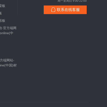
周一至周日 9:00-22:00
梁板
联系在线客服
板
器板
动·官方端网
nline(中
方端网站-
ine(中国)材