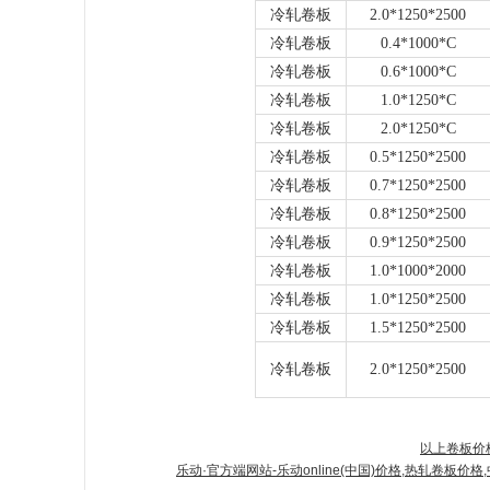
冷轧卷板
2.0*1250*2500
冷轧卷板
0.4*1000*C
冷轧卷板
0.6*1000*C
冷轧卷板
1.0*1250*C
冷轧卷板
2.0*1250*C
冷轧卷板
0.5*1250*2500
冷轧卷板
0.7*1250*2500
冷轧卷板
0.8*1250*2500
冷轧卷板
0.9*1250*2500
冷轧卷板
1.0*1000*2000
冷轧卷板
1.0*1250*2500
冷轧卷板
1.5*1250*2500
冷轧卷板
2.0*1250*2500
以上卷板价
乐动·官方端网站-乐动online(中国)价格
,
热轧卷板价格
,