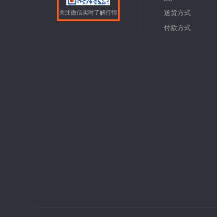
送货方式
关注微信实时了解行情
付款方式