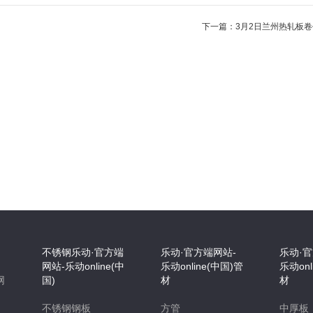
下一篇：
3月2日兰州热轧板
不锈钢乐动·官方端
乐动·官方端网站-
乐动·官
网站-乐动online(中
乐动online(中国)管
乐动onl
网
国)
材
材
不锈钢钢板
方管
中厚板