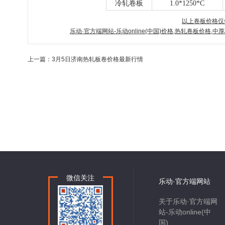
冷轧卷板
1.0*1250*C
以上卷板价格仅
乐动·官方端网站-乐动online(中国)价格
,
热轧卷板价格
,
中厚
上一篇：
3月5日济南热轧板卷价格最新行情
微信关注
乐动·官方端网站
关于乐动·官方端网
站-乐动online(中
国)