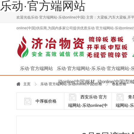
乐动·官方端网站
欢迎光临乐动·官方端网站-乐动online(中国) 主营：大梁板,汽车大梁板,开平
online(中国)供应商,为国内多家公司提供优质乐动·官方端网站-乐动online
乐动·官方端网站
乐动·官方端网站-乐
乐动·官方端网站-
动online(中国)板材
动online(中国)型
主页
乐动·官方端网站-乐动online(中国)价格
卷板价格
西安乐动·官方
青岛
中厚板价格
端网站-乐动online(中
端网站-乐动
烟台乐动·官方
临沂乐动·官方
国)价格
日照
国
端网站-乐动online(中
端网站-乐动online(中
端网站-乐动
国)价格
国)价格
国