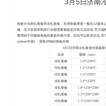
3月5日济南
卷板
分为热轧卷板和冷轧卷板，常用卷板厚度一般在12毫米
械、压力容器等制造行业都需要卷板是目前主流乐动·官方端网站-乐动
整理的不同规格卷板的最新价格行情，您也可以联系乐动·官方端网
online(中国) ，获取详细的卷板价格
3月5日济南冷轧板卷价格最新
品名
规格（mm）
冷轧卷板
1.0*1250*C
冷轧卷板
1.2*1250*C
冷轧卷板
1.5*1250*C
冷轧卷板
2.0*1250*C
冷轧卷板
1.0*1250*2500
冷轧卷板
1.2*1250*2500
冷轧卷板
1.5*1250*2500