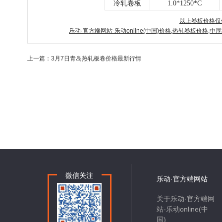
冷轧卷板
1.0*1250*C
以上卷板价格仅
乐动·官方端网站-乐动online(中国)价格
,
热轧卷板价格
,
中厚
上一篇：
3月7日青岛热轧板卷价格最新行情
微信关注
乐动·官方端网站
关于乐动·官方端网
站-乐动online(中
国)