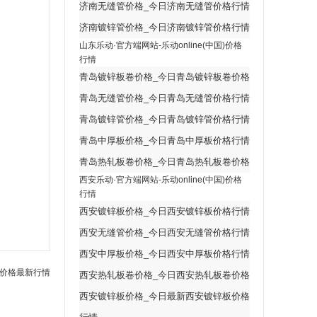
济南无缝管价格_今日济南无缝管价格行情
济南镀锌管价格_今日济南镀锌管价格行情
山东乐动·官方端网站-乐动online(中国)价格
行情
青岛镀锌板卷价格_今日青岛镀锌板卷价格
青岛无缝管价格_今日青岛无缝管价格行情
青岛镀锌管价格_今日青岛镀锌管价格行情
青岛中厚板价格_今日青岛中厚板价格行情
青岛热轧板卷价格_今日青岛热轧板卷价格
西安乐动·官方端网站-乐动online(中国)价格
行情
西安镀锌板价格_今日西安镀锌板价格行情
西安无缝管价格_今日西安无缝管价格行情
西安中厚板价格_今日西安中厚板价格行情
板价格最新行情
西安热轧板卷价格_今日西安热轧板卷价格
西安镀锌板价格_今日最新西安镀锌板价格