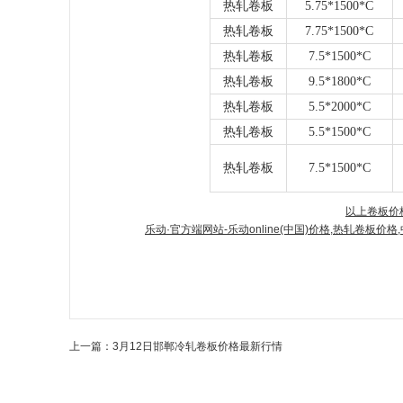
热轧卷板
5.75*1500*C
热轧卷板
7.75*1500*C
热轧卷板
7.5*1500*C
热轧卷板
9.5*1800*C
热轧卷板
5.5*2000*C
热轧卷板
5.5*1500*C
热轧卷板
7.5*1500*C
以上卷板价
乐动·官方端网站-乐动online(中国)价格
,
热轧卷板价格
,
上一篇：
3月12日邯郸冷轧卷板价格最新行情