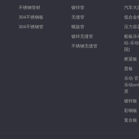
不锈钢管材
镀锌管
汽车大
304不锈钢板
无缝管
低合金
304不锈钢管
螺旋管
压力容
镀锌无缝管
船板乐
站-乐动o
不锈钢无缝管
国)
桥梁板
普板
乐动·官
乐动onl
质
镀锌板
彩钢板
复合板