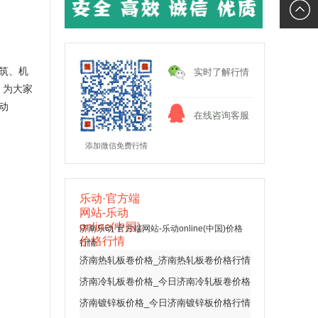
服
在线客
服
筑、机
实时了解行情
 为大家
动
在线咨询客服
添加微信免费行情
乐动·官方端
网站-乐动
online(中国)
济南乐动·官方端网站-乐动online(中国)价格
价格行情
行情
济南热轧板卷价格_济南热轧板卷价格行情
济南冷轧板卷价格_今日济南冷轧板卷价格
济南镀锌板价格_今日济南镀锌板价格行情