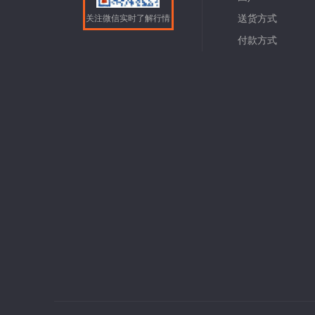
送货方式
关注微信实时了解行情
付款方式