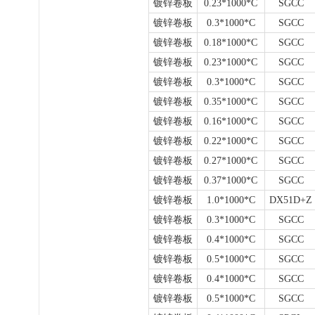
镀锌卷板
0.23*1000*C
SGCC
镀锌卷板
0.3*1000*C
SGCC
镀锌卷板
0.18*1000*C
SGCC
镀锌卷板
0.23*1000*C
SGCC
镀锌卷板
0.3*1000*C
SGCC
镀锌卷板
0.35*1000*C
SGCC
镀锌卷板
0.16*1000*C
SGCC
镀锌卷板
0.22*1000*C
SGCC
镀锌卷板
0.27*1000*C
SGCC
镀锌卷板
0.37*1000*C
SGCC
镀锌卷板
1.0*1000*C
DX51D+Z
镀锌卷板
0.3*1000*C
SGCC
镀锌卷板
0.4*1000*C
SGCC
镀锌卷板
0.5*1000*C
SGCC
镀锌卷板
0.4*1000*C
SGCC
镀锌卷板
0.5*1000*C
SGCC