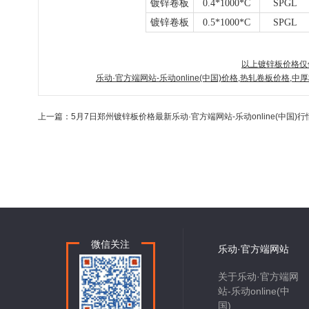
镀锌卷板
0.4*1000*C
SPGL
镀锌卷板
0.5*1000*C
SPGL
以上镀锌板价格仅
乐动·官方端网站-乐动online(中国)价格
,
热轧卷板价格
,
中厚
上一篇：
5月7日郑州镀锌板价格最新乐动·官方端网站-乐动online(中国)行
微信关注
乐动·官方端网站
关于乐动·官方端网
站-乐动online(中
国)