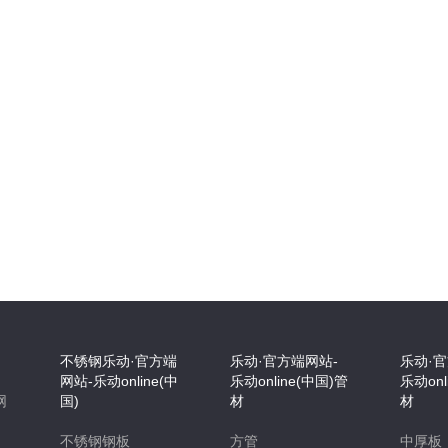
不锈钢乐动·官方端
乐动·官方端网站-
乐动·官
网站-乐动online(中
乐动online(中国)管
乐动onl
网
国)
材
材
不锈钢钢板
方管
中厚板