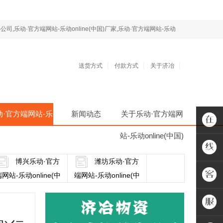
公司,乐动·官方端网站-乐动online(中国)厂家,乐动·官方端网站-乐动
送货方式
付款方式
关于济冶
动·官方端网站-乐
新闻动态
关于乐动·官方端网
nline(中国)价格
站-乐动online(中国)
在线客
博兴乐动·官方
潍坊乐动·官方
服
在线客
网站-乐动online(中
端网站-乐动online(中
国)价格
济冶乐动·官方
国)价格
卷板价格
服
在线客
端网站-乐动online(中
国)价格