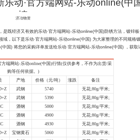
动·官方端网站-乐动online(中
情
济冶物资
既经济又有效的乐动·官方端网站-乐动online(中国)防锈方法，镀锌
以下是乐动·官方端网站-乐动online(中国) 为大家整理的不同规格
(中国) 将您的采购详单发送给乐动·官方端网站-乐动online(中国) ，获
端网站-乐动online(中国)行情(仅供参考，不作为出货/采
购等任何依据。)
质
产地
价格（元/吨）
涨跌
备注
D+Z
武钢
5740
无花;80g/平米;
D+Z
武钢
5390
无花;80g/平米;
CC
酒钢
5000
无花;80g/平米;
CC
酒钢
4900
无花;80g/平米;
CC
酒钢
4930
无花;80g/平米;
D+Z
宝钢黄石
5060
无花;80g/平米;