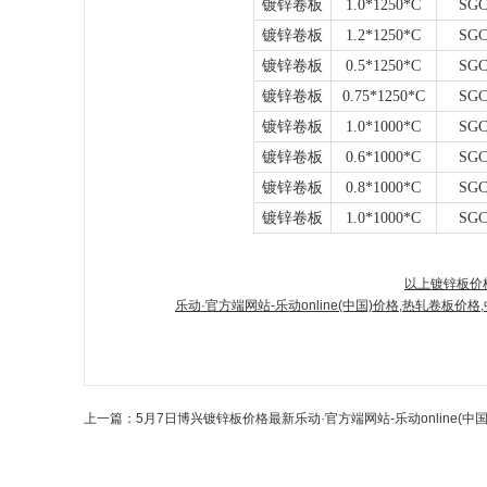
镀锌卷板
1.0*1250*C
SG
镀锌卷板
1.2*1250*C
SG
镀锌卷板
0.5*1250*C
SG
镀锌卷板
0.75*1250*C
SG
镀锌卷板
1.0*1000*C
SG
镀锌卷板
0.6*1000*C
SG
镀锌卷板
0.8*1000*C
SG
镀锌卷板
1.0*1000*C
SG
以上镀锌板价
乐动·官方端网站-乐动online(中国)价格
,
热轧卷板价格
,
上一篇：
5月7日博兴镀锌板价格最新乐动·官方端网站-乐动online(中国