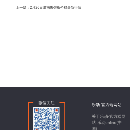
上一篇：
2月26日济南镀锌板价格最新行情
微信关注
乐动·官方端网站
关于乐动·官方端网
站-乐动online(中
国)