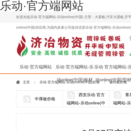
乐动·官方端网站
欢迎光临乐动·官方端网站-乐动online(中国) 主营：大梁板,汽车大梁板,开平
online(中国)供应商,为国内多家公司提供优质乐动·官方端网站-乐动online
乐动·官方端网站
乐动·官方端网站-乐
乐动·官方端网站-
动online(中国)板材
动online(中国)型
主页
乐动·官方端网站-乐动online(中国)价格
镀锌板价格
西安乐动·官方
青岛
中厚板价格
端网站-乐动online(中
端网站-乐动
烟台乐动·官方
临沂乐动·官方
国)价格
日照
国
端网站-乐动online(中
端网站-乐动online(中
端网站-乐动
国)价格
国)价格
国