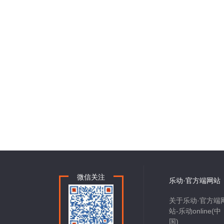
微信关注
乐动·官方端网站
关于乐动·官方端
站-乐动online(中
国)