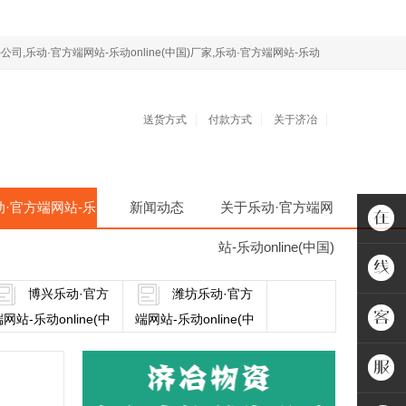
公司,乐动·官方端网站-乐动online(中国)厂家,乐动·官方端网站-乐动
送货方式
付款方式
关于济冶
动·官方端网站-乐
新闻动态
关于乐动·官方端网
nline(中国)价格
站-乐动online(中国)
在线客
博兴乐动·官方
潍坊乐动·官方
服
在线客
网站-乐动online(中
端网站-乐动online(中
国)价格
济冶乐动·官方
国)价格
卷板价格
服
在线客
端网站-乐动online(中
国)价格