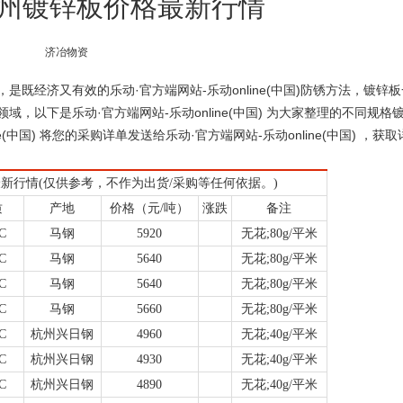
杭州镀锌板价格最新行情
济冶物资
既经济又有效的乐动·官方端网站-乐动online(中国)防锈方法，镀锌
以下是乐动·官方端网站-乐动online(中国) 为大家整理的不同规格
(中国) 将您的采购详单发送给乐动·官方端网站-乐动online(中国) ，获
最新行情(仅供参考，不作为出货/采购等任何依据。)
质
产地
价格（元/吨）
涨跌
备注
C
马钢
5920
无花;80g/平米
C
马钢
5640
无花;80g/平米
C
马钢
5640
无花;80g/平米
C
马钢
5660
无花;80g/平米
C
杭州兴日钢
4960
无花;40g/平米
C
杭州兴日钢
4930
无花;40g/平米
C
杭州兴日钢
4890
无花;40g/平米