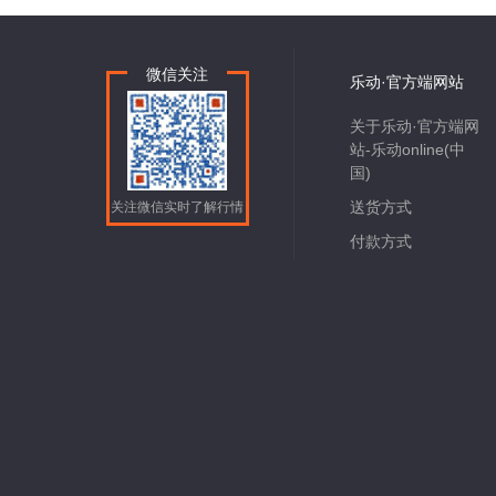
微信关注
乐动·官方端网站
关于乐动·官方端网
站-乐动online(中
国)
送货方式
关注微信实时了解行情
付款方式