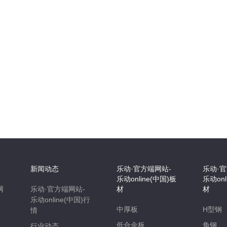
新闻动态
乐动·官方端网站-
乐动·官
乐动online(中国)板
乐动onl
网
乐动·官方端网站-
材
材
乐动online(中国)行
中厚板
H型钢
情
低合金板
角钢
行业动态