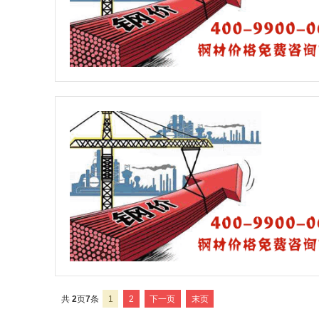
共
2
页
7
条
1
2
下一页
末页