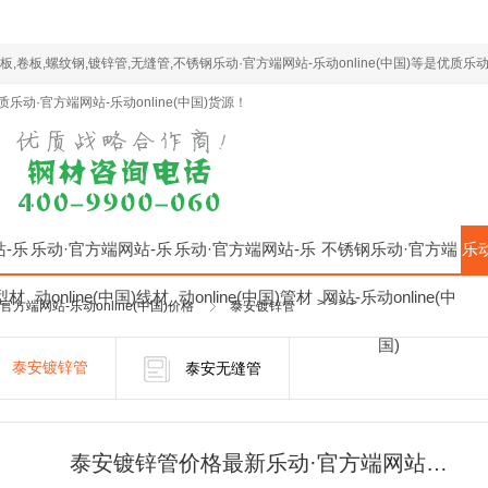
,卷板,螺纹钢,镀锌管,无缝管,不锈钢乐动·官方端网站-乐动online(中国)等是优质乐动·官方
乐动·官方端网站-乐动online(中国)货源！
-乐
乐动·官方端网站-乐
乐动·官方端网站-乐
不锈钢乐动·官方端
乐
)型材
动online(中国)线材
动online(中国)管材
网站-乐动online(中
动o
>
>
>
>
官方端网站-乐动online(中国)价格
泰安镀锌管
国)
泰安镀锌管
泰安无缝管
泰安镀锌管价格最新乐动·官方端网站-乐动online(中国)价格行情