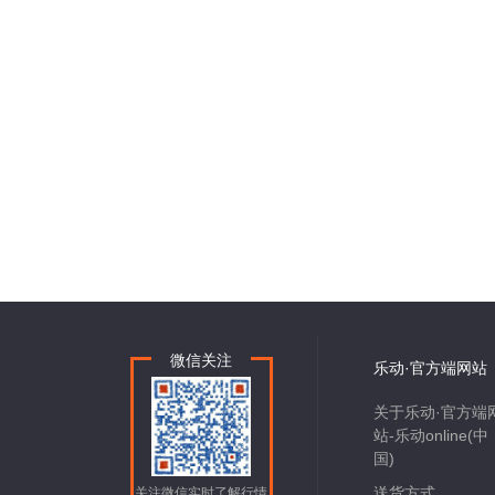
微信关注
乐动·官方端网站
关于乐动·官方端
站-乐动online(中
国)
送货方式
关注微信实时了解行情