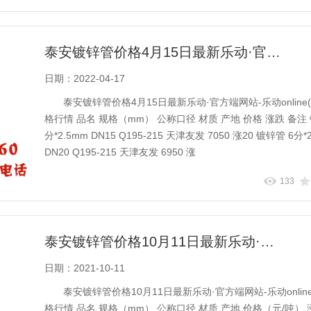
泰安镀锌管价格4月15日最新乐动·官方端网站-乐动online(中国)价格行情
日期：2022-04-17
泰安镀锌管价格4月15日最新乐动·官方端网站-乐动online
格行情 品名 规格（mm） 公称口径 材质 产地 价格 涨跌 备注 
分*2.5mm DN15 Q195-215 天津友发 7050 涨20 镀锌管 6分*
DN20 Q195-215 天津友发 6950 涨
133
泰安镀锌管价格10月11日最新乐动·官方端网站-乐动online(中国)价格行情
日期：2021-10-11
泰安镀锌管价格10月11日最新乐动·官方端网站-乐动online
格行情 品名 规格（mm） 公称口径 材质 产地 价格（元/吨） 