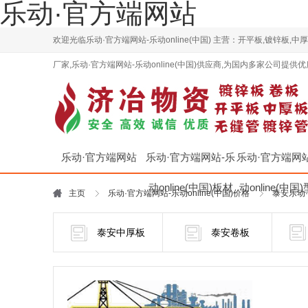
乐动·官方端网站
欢迎光临乐动·官方端网站-乐动online(中国) 主营：开平板,镀锌板,中厚板
厂家,乐动·官方端网站-乐动online(中国)供应商,为国内多家公司提供优质
乐动·官方端网站
乐动·官方端网站-乐
乐动·官方端网站
动online(中国)板材
动online(中国
主页
乐动·官方端网站-乐动online(中国)价格
泰安乐动·
泰安中厚板
泰安卷板