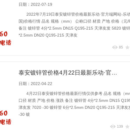
日期：2022-07-19
2022年7月19日泰安镀锌管价格最新乐动·官方端网站-乐动on
国)价格行情 品名 规格（mm） 公称口径 材质 产地 价格（元/
备注 镀锌管 4分*2.5mm DN15 Q195-215 天津友发 5820 镀
*2.5mm DN20 Q195-215 天津友
85
泰安镀锌管价格4月22日最新乐动·官方端网站-乐动online(中国)价格行情
日期：2022-04-22
4月22日泰安镀锌管价格最新行情仅供参考 品名 规格（m
口径 材质 产地 价格 涨跌 备注 镀锌管 4分*2.5mm DN15 Q195
津友发 7020 -30 镀锌管 6分*2.5mm DN20 Q195-215 天津友
-30 镀
139