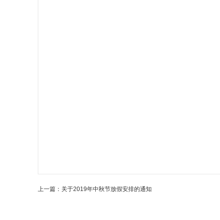
上一篇：
关于2019年中秋节放假安排的通知