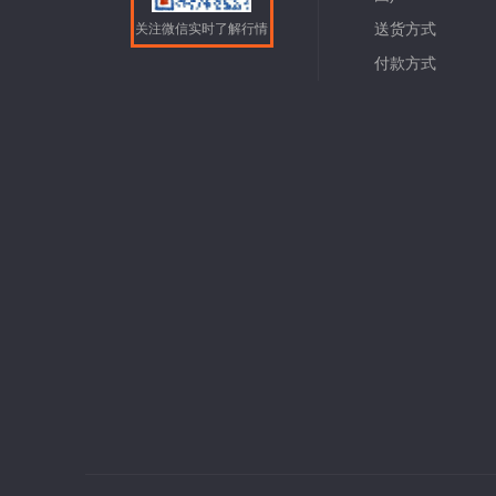
送货方式
关注微信实时了解行情
付款方式