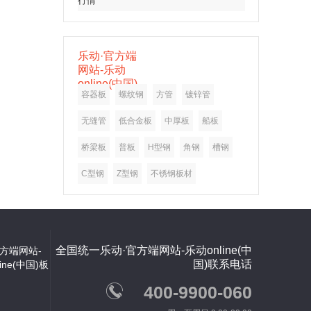
行情
乐动·官方端
网站-乐动
online(中国)
容器板
螺纹钢
方管
镀锌管
产品
无缝管
低合金板
中厚板
船板
桥梁板
普板
H型钢
角钢
槽钢
C型钢
Z型钢
不锈钢板材
全国统一乐动·官方端网站-乐动online(中
方端网站-
国)联系电话
ine(中国)板
400-9900-060