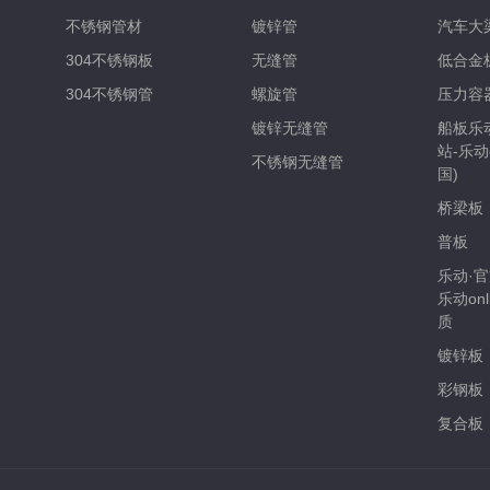
不锈钢管材
镀锌管
汽车大
304不锈钢板
无缝管
低合金
304不锈钢管
螺旋管
压力容
镀锌无缝管
船板乐
站-乐动o
不锈钢无缝管
国)
桥梁板
普板
乐动·官
乐动onl
质
镀锌板
彩钢板
复合板